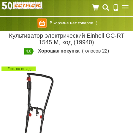
Togg
navi
В корзине нет товаров :(
Культиватор электрический Einhell GC-RT
1545 M, код (19940)
Хорошая покупка
(голосов 22)
4.0
Есть на складе