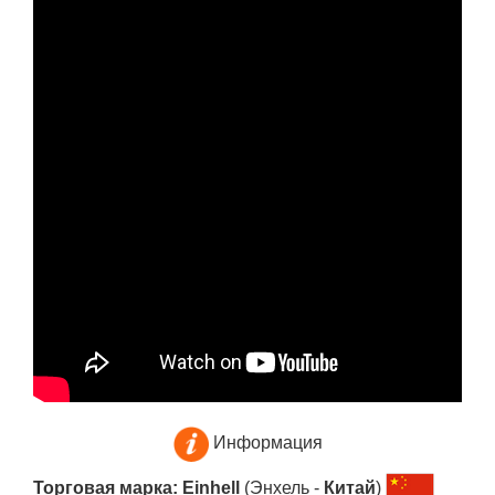
Информация
Торговая марка: Einhell
(Энхель -
Китай
)