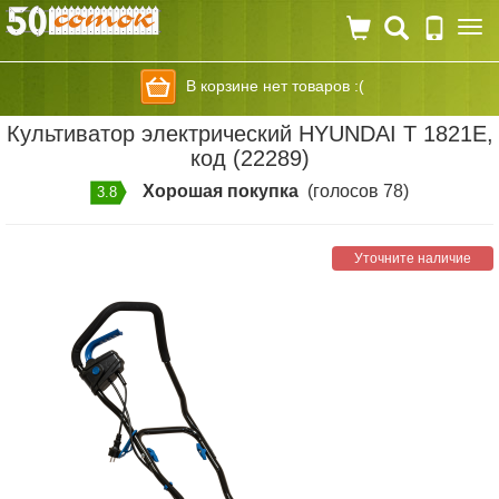
Togg
navi
В корзине нет товаров :(
Культиватор электрический HYUNDAI T 1821E,
код (22289)
Хорошая покупка
(голосов 78)
3.8
Уточните наличие