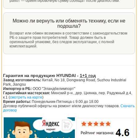
работ — ориентировочную сумму сообщат после диагностики.
Можно ли вернуть или обменять технику, если не
подошла?
Возврат или обмен возможен в соответствии с законодательством
РБ о защите прав потребителей. Товар должен быть в
оригинальной упаковке, без следов эксплуатации, с полной
комплектацией.
Гарантия на продукцию HYUNDAI -
1+1 год
Завод изготовитель:
Китай, No 18, Dongwang Road, Suzhou Industrial
Park, Jiangsu
Импортер в РБ:
ООО "Эландбелимпорт"
Гарантийная мастерская:
Минский р-н., дер. Цнянка, пер. Радужный д.4,
к.1 (
смотреть на карте
)
Время работы:
Понедельник-Пятница с 9.00 до 18.00
Договор публичной оферты на ремонт и/или диагностику товаров.
Скачать
договор