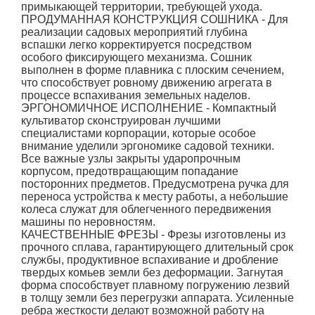
примыкающей территории, требующей ухода.
ПРОДУМАННАЯ КОНСТРУКЦИЯ СОШНИКА - Для
реализации садовых мероприятий глубина
вспашки легко корректируется посредством
особого фиксирующего механизма. Сошник
выполнен в форме плавника с плоским сечением,
что способствует ровному движению агрегата в
процессе вспахивания земельных наделов.
ЭРГОНОМИЧНОЕ ИСПОЛНЕНИЕ - Компактный
культиватор сконструирован лучшими
специалистами корпорации, которые особое
внимание уделили эргономике садовой техники.
Все важные узлы закрыты ударопрочным
корпусом, предотвращающим попадание
посторонних предметов. Предусмотрена ручка для
переноса устройства к месту работы, а небольшие
колеса служат для облегченного передвижения
машины по неровностям.
КАЧЕСТВЕННЫЕ ФРЕЗЫ - Фрезы изготовлены из
прочного сплава, гарантирующего длительный срок
службы, продуктивное вспахивание и дробление
твердых комьев земли без деформации. Загнутая
форма способствует плавному погружению лезвий
в толщу земли без перегрузки аппарата. Усиленные
ребра жесткости делают возможной работу на