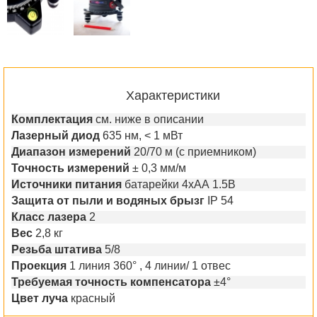
Характеристики
Комплектация
см. ниже в описании
Лазерный диод
635 нм, < 1 мВт
Диапазон измерений
20/70 м (с приемником)
Точность измерений
± 0,3 мм/м
Источники питания
батарейки 4хАА 1.5В
Защита от пыли и водяных брызг
IP 54
Класс лазера
2
Вес
2,8 кг
Резьба штатива
5/8
Проекция
1 линия 360° , 4 линии/ 1 отвес
Требуемая точность компенсатора
±4°
Цвет луча
красный