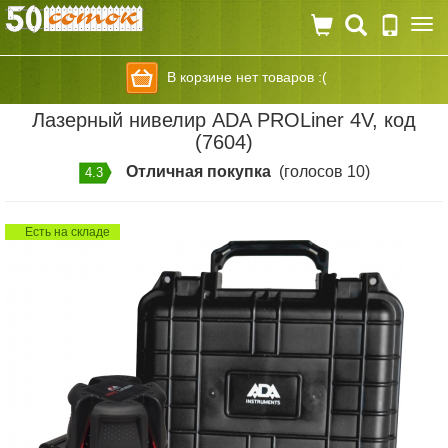
Togg
navi
В корзине нет товаров :(
Лазерный нивелир ADA PROLiner 4V, код
(7604)
Отличная покупка
(голосов 10)
4.3
Есть на складе