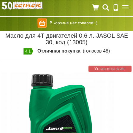
Togg
navi
В корзине нет товаров :(
Масло для 4T двигателей 0,6 л. JASOL SAE
30, код (13005)
Отличная покупка
(голосов 48)
4.1
Уточните наличие