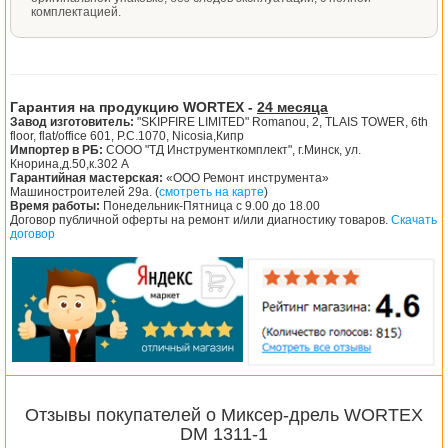
комплектацией.
Гарантия на продукцию WORTEX -
24 месяца
Завод изготовитель:
"SKIPFIRE LIMITED" Romanou, 2, TLAIS TOWER, 6th
floor, flat/office 601, P.C.1070, Nicosia,Кипр
Импортер в РБ:
СООО "ТД Инструменткомплект", г.Минск, ул.
Кнорина,д.50,к.302 А
Гарантийная мастерская:
«ООО Ремонт инструмента»
Машиностроителей 29а. (
смотреть на карте
)
Время работы:
Понедельник-Пятница с 9.00 до 18.00
Договор публичной оферты на ремонт и/или диагностику товаров.
Скачать
договор
Отзывы покупателей о Миксер-дрель WORTEX
DM 1311-1