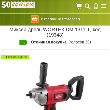
Togg
navi
В корзине нет товаров :(
Миксер-дрель WORTEX DM 1311-1, код
(19348)
Отличная покупка
(голосов 30)
4.5
Есть на складе