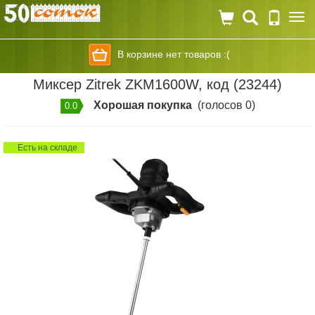
Togg
navi
В корзине нет товаров :(
Миксер Zitrek ZKM1600W, код (23244)
Хорошая покупка
(голосов 0)
0.0
Есть на складе