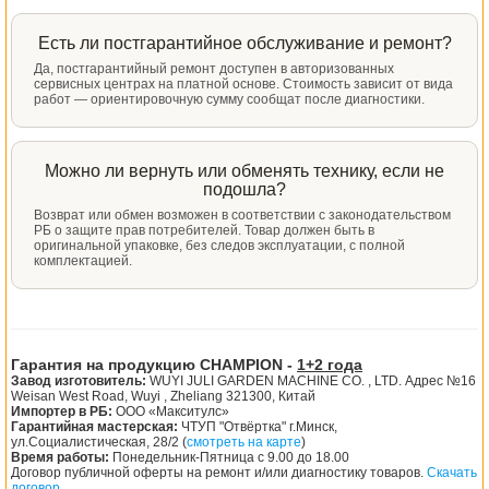
Есть ли постгарантийное обслуживание и ремонт?
Да, постгарантийный ремонт доступен в авторизованных
сервисных центрах на платной основе. Стоимость зависит от вида
работ — ориентировочную сумму сообщат после диагностики.
Можно ли вернуть или обменять технику, если не
подошла?
Возврат или обмен возможен в соответствии с законодательством
РБ о защите прав потребителей. Товар должен быть в
оригинальной упаковке, без следов эксплуатации, с полной
комплектацией.
Гарантия на продукцию CHAMPION -
1+2 года
Завод изготовитель:
WUYI JULI GARDEN MACHINE CO. , LTD. Адрес №16
Weisan West Road, Wuyi , Zheliang 321300, Китай
Импортер в РБ:
ООО «Макситулс»
Гарантийная мастерская:
ЧТУП "Отвёртка" г.Минск,
ул.Социалистическая, 28/2 (
смотреть на карте
)
Время работы:
Понедельник-Пятница с 9.00 до 18.00
Договор публичной оферты на ремонт и/или диагностику товаров.
Скачать
договор