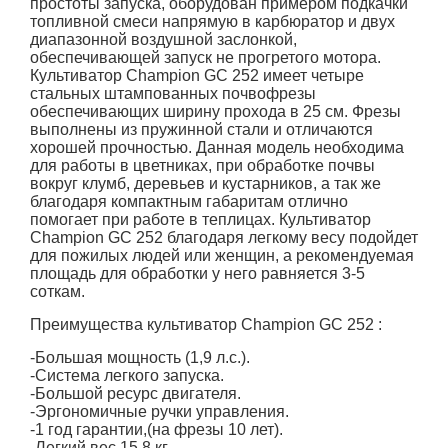
простоты запуска, оборудован примером подкачки
топливной смеси напрямую в карбюратор и двух
диапазонной воздушной заслонкой,
обеспечивающей запуск не прогретого мотора.
Культиватор Champion GC 252 имеет четыре
стальных штампованных почвофрезы
обеспечивающих ширину прохода в 25 см. Фрезы
выполнены из пружинной стали и отличаются
хорошей прочностью. Данная модель необходима
для работы в цветниках, при обработке почвы
вокруг клумб, деревьев и кустарников, а так же
благодаря компактным габаритам отлично
помогает при работе в теплицах. Культиватор
Champion GC 252 благодаря легкому весу подойдет
для пожилых людей или женщин, а рекомендуемая
площадь для обработки у него равняется 3-5
соткам.
Преимущества культиватор Champion GC 252 :
-Большая мощность (1,9 л.с.).
-Система легкого запуска.
-Большой ресурс двигателя.
-Эргономичные ручки управления.
-1 год гарантии,(на фрезы 10 лет).
-Легкий вес 15.8 кг