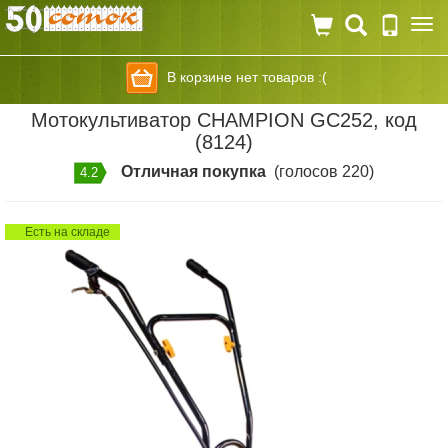
Togg
navi
В корзине нет товаров :(
Мотокультиватор CHAMPION GC252, код
(8124)
Отличная покупка
(голосов 220)
4.2
Есть на складе