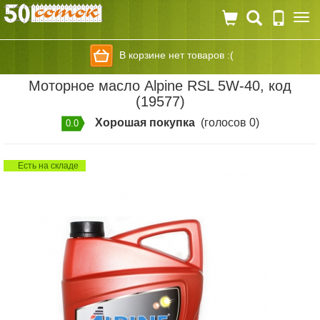
Togg
navi
В корзине нет товаров :(
Моторное масло Alpine RSL 5W-40, код
(19577)
Хорошая покупка
(голосов 0)
0.0
Есть на складе