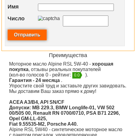
Имя
Число
Преимущества
Моторное масло Alpine RSL 5W-40 -
хорошая
покупка
, отзывы реальных покупателей
(кол-во голосов 0 - рейтинг:
).
0.0
Гарантия - 24 месяца
.
Упростите свой труд и заставьте других завидовать.
Мы доставим Ваш заказ прямо к дому!
ACEA A3/B4, API SN/CF
Допуски: MB 229.3, BMW Longlife-01, VW 502
00/505 00, Renault RN 0700/0710, PSA B71 2296,
Opel GM-LL-025,
Fiat 9.55535-M2, Porsche A40.
Alpine RSL 5W40
- синтетическое моторное масло
с пакетом присадок, удовлетворяющее