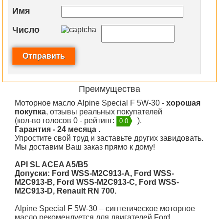
Имя
Число
Преимущества
Моторное масло Alpine Special F 5W-30 -
хорошая
покупка
, отзывы реальных покупателей
(кол-во голосов 0 - рейтинг:
).
0.0
Гарантия - 24 месяца
.
Упростите свой труд и заставьте других завидовать.
Мы доставим Ваш заказ прямо к дому!
API SL ACEA A5/B5
Допуски: Ford WSS-M2C913-A, Ford WSS-
M2C913-B, Ford WSS-M2C913-C, Ford WSS-
M2C913-D, Renault RN 700.
Alpine Special F 5W-30
– синтетическое моторное
масло рекомендуется для двигателей
Ford
.