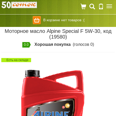
Togg
navi
В корзине нет товаров :(
Моторное масло Alpine Special F 5W-30, код
(19580)
Хорошая покупка
(голосов 0)
0.0
Есть на складе