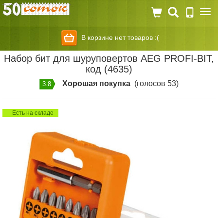
Togg
navi
В корзине нет товаров :(
Набор бит для шуруповертов AEG PROFI-BIT,
код (4635)
Хорошая покупка
(голосов 53)
3.8
Есть на складе