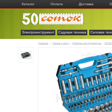
Каталог
Оплата
Доставка
О
Электроинструмент
Садовая техника
Силовая тех
Главная
→
Гараж и авто
→
Наборы инструментов
→
HOE