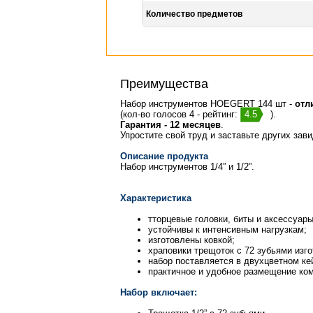
Количество предметов
Преимущества
Набор инструментов HOEGERT 144 шт -
отл
(кол-во голосов 4 - рейтинг:
4.5
).
Гарантия - 12 месяцев
.
Упростите свой труд и заставьте других зав
Описание продукта
Набор инструментов 1/4” и 1/2”.
Характеристика
тторцевые головки, биты и аксессуар
устойчивы к интенсивным нагрузкам;
изготовлены ковкой;
храповики трещоток с 72 зубьями изг
набор поставляется в двухцветном ке
практичное и удобное размещение ко
Набор включает: