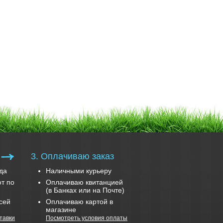
3. Оплачиваю заказ
да
Наличными курьеру
т по
Оплачиваю квитанцией
(в Банках или на Почте)
сей
Оплачиваю картой в
магазине
тавки
Посмотреть условия оплаты