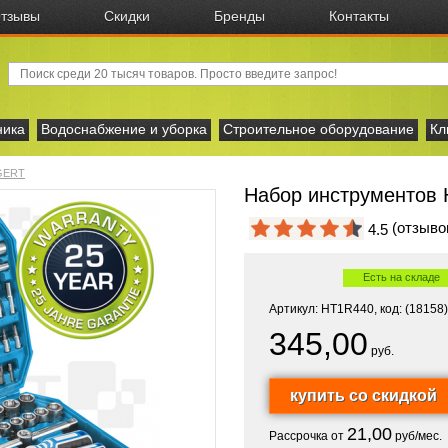
тзывы
Скидки
Бренды
Контакты
ника
Водоснабжение и уборка
Строительное оборудование
Кл
GERT
Набор инструментов 
(отзыв
4.5
Есть на складе
Артикул: HT1R440, код: (18158)
345,00
руб.
21,00
Рассрочка от
руб/мес.