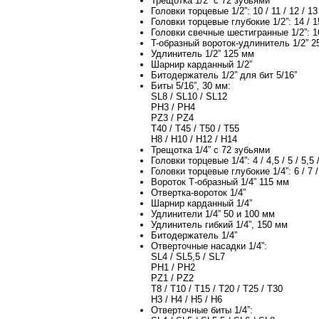
Трещотка 1/2” с 72 зубьями
Головки торцевые 1/2”: 10 / 11 / 12 / 13 / 
Головки торцевые глубокие 1/2”: 14 / 1
Головки свечные шестигранные 1/2”: 1
T-образный вороток-удлинитель 1/2” 2
Удлинитель 1/2” 125 мм
Шарнир карданный 1/2”
Битодержатель 1/2” для бит 5/16”
Биты 5/16”, 30 мм:
SL8 / SL10 / SL12
PH3 / PH4
PZ3 / PZ4
T40 / T45 / T50 / T55
H8 / H10 / H12 / H14
Трещотка 1/4” с 72 зубьями
Головки торцевые 1/4”: 4 / 4,5 / 5 / 5,5 / 
Головки торцевые глубокие 1/4”: 6 / 7 / 8
Вороток Т-образный 1/4” 115 мм
Отвертка-вороток 1/4”
Шарнир карданный 1/4”
Удлинители 1/4” 50 и 100 мм
Удлинитель гибкий 1/4”, 150 мм
Битодержатель 1/4”
Отверточные насадки 1/4”:
SL4 / SL5,5 / SL7
PH1 / PH2
PZ1 / PZ2
T8 / T10 / T15 / T20 / T25 / T30
H3 / H4 / H5 / H6
Отверточные биты 1/4”: