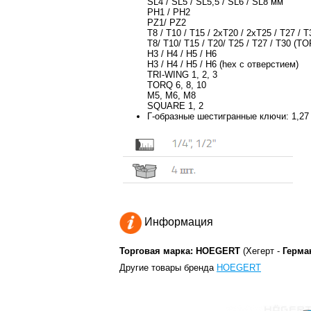
SL4 / SL5 / SL5,5 / SL6 / SL8 мм
PH1 / PH2
PZ1/ PZ2
T8 / T10 / T15 / 2xT20 / 2xT25 / T27 / 
T8/ T10/ T15 / T20/ T25 / T27 / T30 (T
H3 / H4 / H5 / H6
H3 / H4 / H5 / H6 (hex с отверстием)
TRI-WING 1, 2, 3
TORQ 6, 8, 10
M5, M6, M8
SQUARE 1, 2
Г-образные шестигранные ключи: 1,27 x 2
Информация
Торговая марка: HOEGERT
(Хегерт -
Герма
Другие товары бренда
HOEGERT