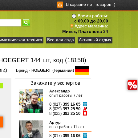
В корзине нет товаров :(
Время работы:
с 09.00 до 20.00
Адрес магазина:
Минск, Платонова 34
иматическая техника
Все для сада
Активный отдых
HOEGERT 144 шт, код (18158)
ов
)
4
Бренд -
HOEGERT
(
Германия
)
Закажите у экспертов
Александр
опыт работы 7 лет
8 (017)
399 16 05
8 (029)
393 25 50
8 (033)
393 25 50
Артур
опыт работы 11 лет
8 (017)
399 16 06