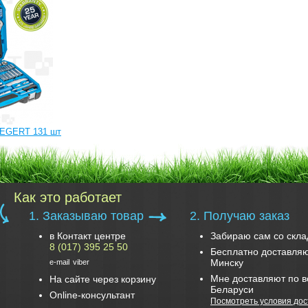
OEGERT 131 шт
Как это работает
1. Заказываю товар
2. Получаю заказ
в Контакт центре
Забираю сам со скла
8 (017) 395 25 50
Бесплатно доставляю
Минску
e-mail
viber
Мне доставляют по в
На сайте через корзину
Беларуси
Online-консультант
Посмотреть условия дос