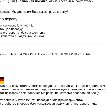
7 E (8 шт.) -
отличная покупка
, отзывы реальных покупателей
идовать. Мы доставим Ваш заказ прямо к дому!
по дереву
и согласно DIN 7487 E
 точную посадку
тые отверстия без расщепления
о качества с надежным замком
7 мм / Ø7 x 104 мм / Ø8 x 117 мм / Ø9 x 120 мм / Ø10 x 133 мм
лагала покупателям самые передовые технологии, которые делали жи
учает многочисленные награды за инновации в технике, в том числе и з
от некоторые технологические решения, которые прославили бренд:
ет легко и быстро менять насадки в электроинструментах.
 устройстве впервые был использован редуктор планетарного типа.