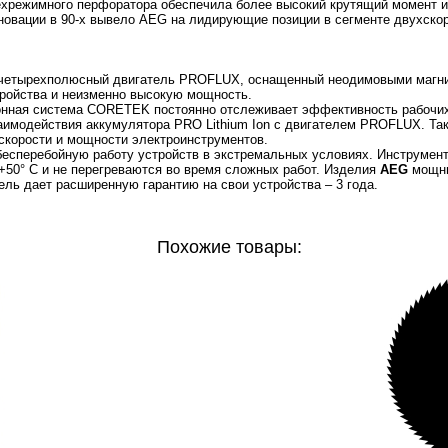
ехрежимного перфоратора обеспечила более высокий крутящий момент 
нновации в 90-х вывело AEG на лидирующие позиции в сегменте двухско
 четырехполюсный двигатель PROFLUX, оснащенный неодимовыми магн
тройства и неизменно высокую мощность.
ронная система CORETEK постоянно отслеживает эффективность рабочи
аимодействия аккумулятора PRO Lithium Ion с двигателем PROFLUX. Та
скорости и мощности электроинструментов.
бесперебойную работу устройств в экстремальных условиях. Инструмен
50° C и не перегреваются во время сложных работ. Изделия
AEG
мощн
ль дает расширенную гарантию на свои устройства – 3 года.
Похожие товары: