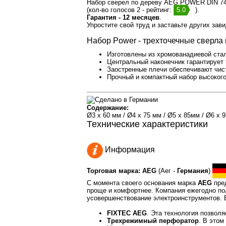
Набор сверел по дереву AEG POWER DIN 748
(кол-во голосов 2 - рейтинг:
5.0
).
Гарантия - 12 месяцев
.
Упростите свой труд и заставьте других зав
Набор Power - трехточечные сверла 
Изготовлены из хромованадиевой стал
Центральный наконечник гарантирует
Заостренные плечи обеспечивают чис
Прочный и компактный набор высоког
Содержание:
Ø3 x 60 мм / Ø4 x 75 мм / Ø5 x 85мм / Ø6 x 9
Технические характеристики
Информация
Торговая марка: AEG
(Аег -
Германия
)
С момента своего основания марка
AEG
пред
проще и комфортнее. Компания ежегодно пол
усовершенствование электроинструментов. В
FIXTEC AEG
. Эта технология позволя
Трехрежимный перфоратор
. В этом