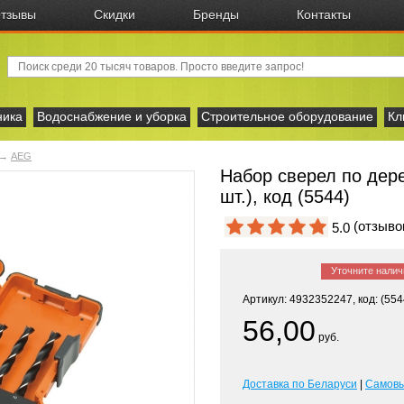
тзывы
Скидки
Бренды
Контакты
ника
Водоснабжение и уборка
Строительное оборудование
Кл
→
AEG
Набор сверел по дер
шт.), код (5544)
(отзыв
5.0
Уточните налич
Артикул: 4932352247, код: (554
56,00
руб.
Доставка по Беларуси
|
Самов