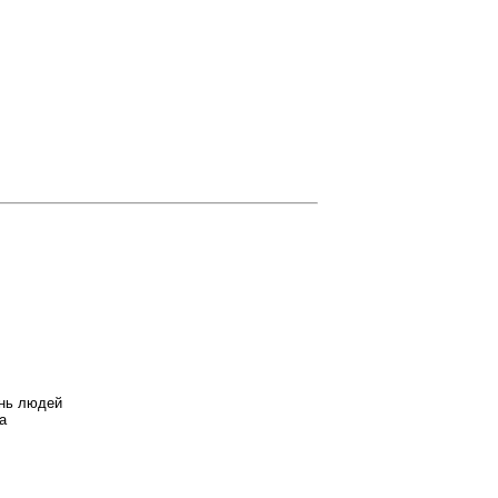
знь людей
а