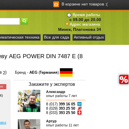
В корзине нет товаров :(
Время работы:
с 09.00 до 20.00
Адрес магазина:
Минск, Платонова 34
иматическая техника
Все для сада
Активный отдых
еву AEG POWER DIN 7487 E (8
ов
)
2
Бренд -
AEG
(
Германия
)
Закажите у экспертов
ие
Александр
4)
опыт работы 7 лет
8 (017)
399 16 05
8 (029)
393 25 50
8 (033)
393 25 50
Артур
ывоз
опыт работы 11 лет