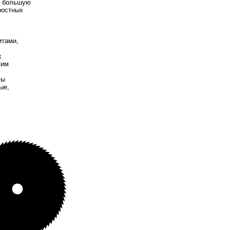
и большую
ростных
итами,
х
ким
ты
ые,