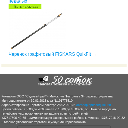
педалью
Есть на складе
Черенок графитовый FISKARS QuikFit
→
Компания ООО "Садовый рай" - Минск, ул.Платонова 34, зарегистрирована
Мингорисполком от 30.01.2013 г. за №191775510.
Зарегистрирован в Торговом реестре 28.02.2013 г.
Договор присоединения
Время работы: с 9:00 до 20:00 пн-пт, с 10:00 до 18:00 сб, вс. Номера городских
телефонов уполномоченных по защите прав потребителей:
+37517306-42-65 – администрация Центрального района г. Минска; +37517218-00-82
– главное управление торговли и услуг Мингорисполкома.