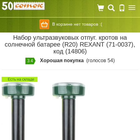
Togg
navi
В корзине нет товаров :(
Набор ультразвуковых отпуг. кротов на
солнечной батарее (R20) REXANT (71-0037),
код (14806)
Хорошая покупка
(голосов 54)
3.4
Есть на складе