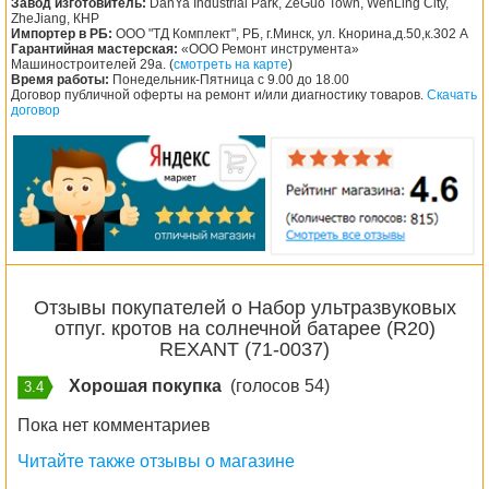
Завод изготовитель:
DanYa Industrial Park, ZeGuo Town, WenLing City,
ZheJiang, КНР
Импортер в РБ:
ООО "ТД Комплект", РБ, г.Минск, ул. Кнорина,д.50,к.302 А
Гарантийная мастерская:
«ООО Ремонт инструмента»
Машиностроителей 29а. (
смотреть на карте
)
Время работы:
Понедельник-Пятница с 9.00 до 18.00
Договор публичной оферты на ремонт и/или диагностику товаров.
Скачать
договор
Отзывы покупателей о Набор ультразвуковых
отпуг. кротов на солнечной батарее (R20)
REXANT (71-0037)
Хорошая покупка
(голосов 54)
3.4
Пока нет комментариев
Читайте также отзывы о магазине