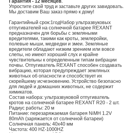
Гарантия - 12 месяцев
.
Упростите свой труд и заставьте других завидовать.
Мы доставим Ваш заказ прямо к дому!
Гарантийный срок:1годНабор ультразвуковых
отпугивателей на солнечной батарее REXANT
предназначен для борьбы с земляными
вредителями, такими как кроты, землеройки,
полевые мыши, медведки и змеи. Земляные
вредители обладают низким зрением или вовсе
слепы, но имеют хороший слух и крайне
чувствительны к определенным типам вибрации
почвы. Отпугиватель REXANT способен создавать
вибрацию, которая предупреждает земляных
животных об опасности и способствует их
скорейшему исчезновению. Устройство безопасно
для людей и домашних животных, не содержит
химикатов.
Состав набора: ультразвуковой отпугиватель
кротов на солнечной батарее REXANT R20 - 2 шт.
Радиус работы: 20 м
Питание: перезаряжаемая батарея NiMH 1.2V
80mAh (заряжается от солнечной батареи)
Солнечная панель: 40х40 мм
Частота: 400 HZ-1000HZ