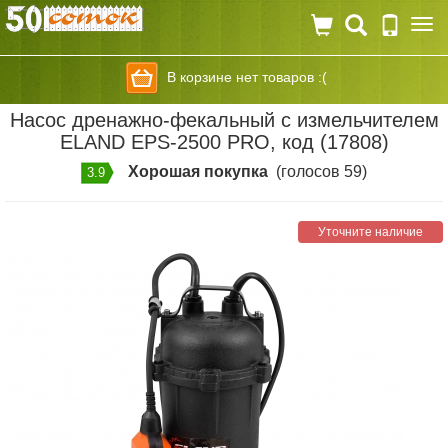
Togg
navi
В корзине нет товаров :(
Насос дренажно-фекальный с измельчителем
ELAND EPS-2500 PRO, код (17808)
Хорошая покупка
(голосов 59)
3.9
Уточните наличие