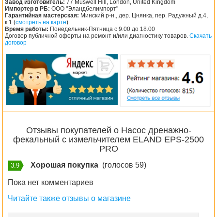
Завод изготовитель:
77 Muswell Hill, London, United Kingdom
Импортер в РБ:
ООО "Эландбелимпорт"
Гарантийная мастерская:
Минский р-н., дер. Цнянка, пер. Радужный д.4,
к.1 (
смотреть на карте
)
Время работы:
Понедельник-Пятница с 9.00 до 18.00
Договор публичной оферты на ремонт и/или диагностику товаров.
Скачать
договор
Отзывы покупателей о Насос дренажно-
фекальный с измельчителем ELAND EPS-2500
PRO
Хорошая покупка
(голосов 59)
3.9
Пока нет комментариев
Читайте также отзывы о магазине