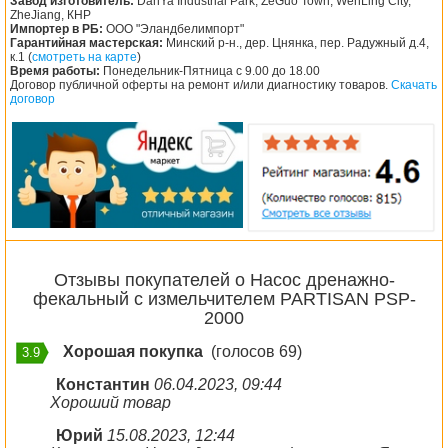
Завод изготовитель:
DanYa Industrial Park, ZeGuo Town, WenLing City,
ZheJiang, КНР
Импортер в РБ:
ООО "Эландбелимпорт"
Гарантийная мастерская:
Минский р-н., дер. Цнянка, пер. Радужный д.4,
к.1 (
смотреть на карте
)
Время работы:
Понедельник-Пятница с 9.00 до 18.00
Договор публичной оферты на ремонт и/или диагностику товаров.
Скачать
договор
Отзывы покупателей о Насос дренажно-
фекальный с измельчителем PARTISAN PSP-
2000
Хорошая покупка
(голосов 69)
3.9
Константин
06.04.2023, 09:44
Хороший товар
Юрий
15.08.2023, 12:44