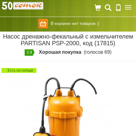
Togg
navi
В корзине нет товаров :(
Насос дренажно-фекальный с измельчителем
PARTISAN PSP-2000, код (17815)
Хорошая покупка
(голосов 69)
3.9
Есть на складе