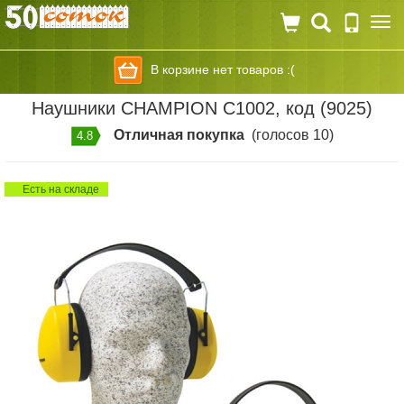
Togg
navi
В корзине нет товаров :(
Наушники CHAMPION C1002, код (9025)
Отличная покупка
(голосов 10)
4.8
Есть на складе