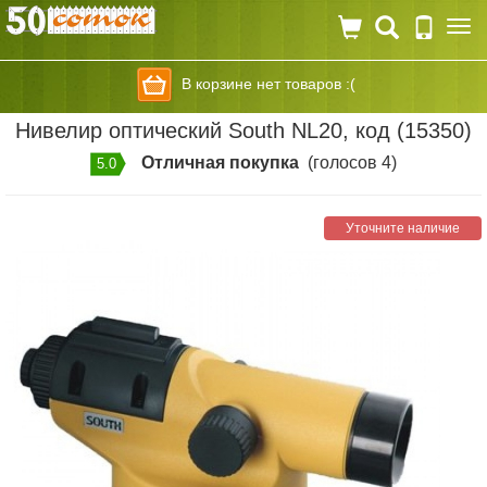
Togg
navi
В корзине нет товаров :(
Нивелир оптический South NL20, код (15350)
Отличная покупка
(голосов 4)
5.0
Уточните наличие