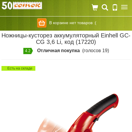
Togg
navi
В корзине нет товаров :(
Ножницы-кусторез аккумуляторный Einhell GС-
CG 3,6 Li, код (17220)
Отличная покупка
(голосов 19)
4.2
Есть на складе