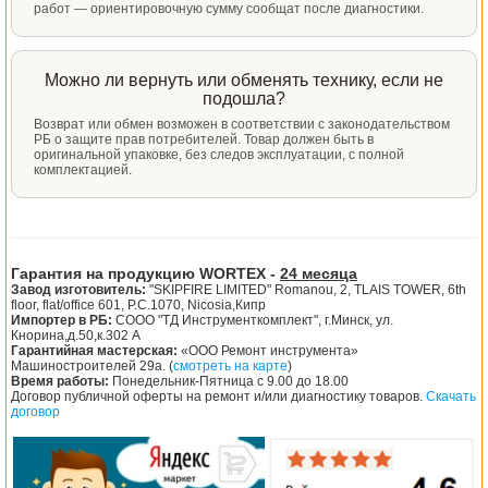
работ — ориентировочную сумму сообщат после диагностики.
Можно ли вернуть или обменять технику, если не
подошла?
Возврат или обмен возможен в соответствии с законодательством
РБ о защите прав потребителей. Товар должен быть в
оригинальной упаковке, без следов эксплуатации, с полной
комплектацией.
Гарантия на продукцию WORTEX -
24 месяца
Завод изготовитель:
"SKIPFIRE LIMITED" Romanou, 2, TLAIS TOWER, 6th
floor, flat/office 601, P.C.1070, Nicosia,Кипр
Импортер в РБ:
СООО "ТД Инструменткомплект", г.Минск, ул.
Кнорина,д.50,к.302 А
Гарантийная мастерская:
«ООО Ремонт инструмента»
Машиностроителей 29а. (
смотреть на карте
)
Время работы:
Понедельник-Пятница с 9.00 до 18.00
Договор публичной оферты на ремонт и/или диагностику товаров.
Скачать
договор