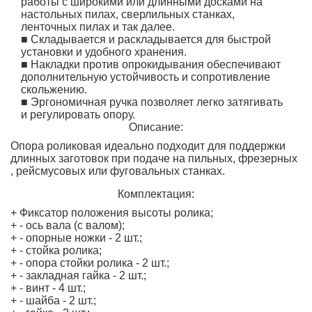
работы с широкими или длинными досками на
настольных пилах, сверлильных станках,
ленточных пилах и так далее.
■
Складывается и раскладывается для быстрой
установки и удобного хранения.
■
Накладки против опрокидывания обеспечивают
дополнительную устойчивость и сопротивление
скольжению.
■
Эргономичная ручка позволяет легко затягивать
и регулировать опору.
Описание:
Опора роликовая идеально подходит для поддержки
длинных заготовок при подаче на пильных, фрезерных
, рейсмусовых или фуговальных станках.
Комплектация:
+ Фиксатор положения высоты ролика;
+ - ось вала (с валом);
+ - опорные ножки - 2 шт.;
+ - стойка ролика;
+ - опора стойки ролика - 2 шт.;
+ - закладная гайка - 2 шт.;
+ - винт - 4 шт.;
+ - шайба - 2 шт.;