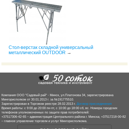
Стол-верстак складной универсальный
металлический OUTDOOR
→
Компания ООО "Садовый рай" - Минск, ул.Платонова 34, зарегистрирована
Мингорисполком от 30.01.2013 г. за №191775510.
Зарегистрирован в Торговом реестре 28.02.2013 г.
Договор присоединения
Время работы: с 9:00 до 20:00 пн-пт, с 10:00 до 18:00 сб, вс. Номера городских
телефонов уполномоченных по защите прав потребителей:
+37517306-42-65 – администрация Центрального района г. Минска; +37517218-00-82
– главное управление торговли и услуг Мингорисполкома.