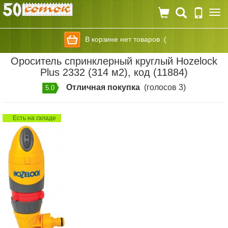
Togg
navi
В корзине нет товаров :(
Ороситель спринклерный круглый Hozelock
Plus 2332 (314 м2), код (11884)
Отличная покупка
(голосов 3)
5.0
Есть на складе