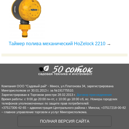
Таймер полива механический HoZelock 2210
→
Компания ООО "Садовый рай" - Минск, ул.Платонова 34, зарегистрирована
Мингорисполком от 30.01.2013 г. за №191775510.
Зарегистрирован в Торговом реестре 28.02.2013 г.
Договор присоединения
Время работы: с 9:00 до 20:00 пн-пт, с 10:00 до 18:00 сб, вс. Номера городских
телефонов уполномоченных по защите прав потребителей:
+37517306-42-65 – администрация Центрального района г. Минска; +37517218-00-82
– главное управление торговли и услуг Мингорисполкома.
ПОЛНАЯ ВЕРСИЯ САЙТА