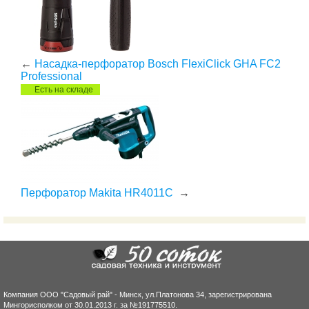
←
Насадка-перфоратор Bosch FlexiClick GHA FC2
Professional
Есть на складе
Перфоратор Makita HR4011C
→
Компания ООО "Садовый рай" - Минск, ул.Платонова 34, зарегистрирована
Мингорисполком от 30.01.2013 г. за №191775510.