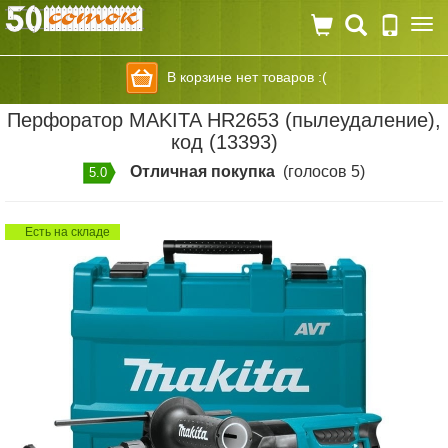
Togg
navi
В корзине нет товаров :(
Перфоратор MAKITA HR2653 (пылеудаление),
код (13393)
Отличная покупка
(голосов 5)
5.0
Есть на складе