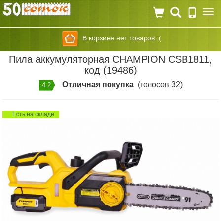
Togg
navi
В корзине нет товаров :(
Пила аккумуляторная CHAMPION CSB1811,
код (19486)
Отличная покупка
(голосов 32)
4.2
Есть на складе