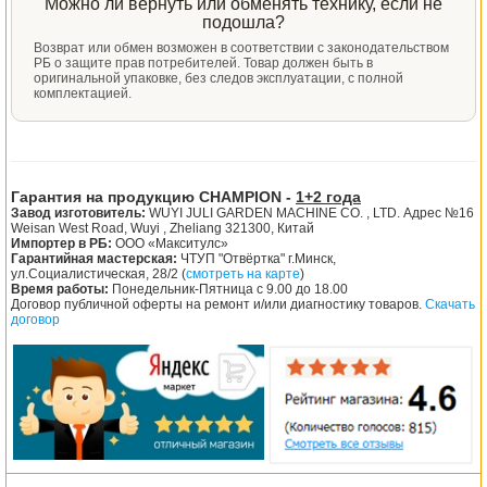
Можно ли вернуть или обменять технику, если не
подошла?
Возврат или обмен возможен в соответствии с законодательством
РБ о защите прав потребителей. Товар должен быть в
оригинальной упаковке, без следов эксплуатации, с полной
комплектацией.
Гарантия на продукцию CHAMPION -
1+2 года
Завод изготовитель:
WUYI JULI GARDEN MACHINE CO. , LTD. Адрес №16
Weisan West Road, Wuyi , Zheliang 321300, Китай
Импортер в РБ:
ООО «Макситулс»
Гарантийная мастерская:
ЧТУП "Отвёртка" г.Минск,
ул.Социалистическая, 28/2 (
смотреть на карте
)
Время работы:
Понедельник-Пятница с 9.00 до 18.00
Договор публичной оферты на ремонт и/или диагностику товаров.
Скачать
договор