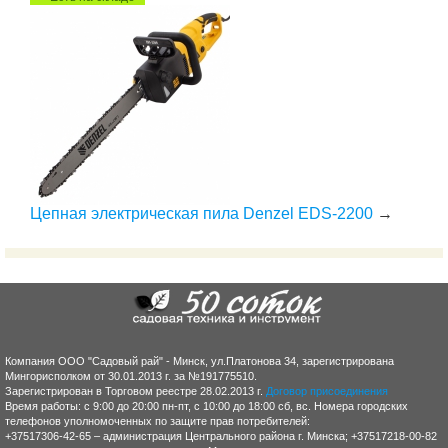
Цепная электрическая пила Denzel EDS-2200
→
Компания ООО "Садовый рай" - Минск, ул.Платонова 34, зарегистрирована
Мингорисполком от 30.01.2013 г. за №191775510.
Зарегистрирован в Торговом реестре 28.02.2013 г.
Договор присоединения
Время работы: с 9:00 до 20:00 пн-пт, с 10:00 до 18:00 сб, вс. Номера городских
телефонов уполномоченных по защите прав потребителей:
+37517306-42-65 – администрация Центрального района г. Минска; +37517218-00-82