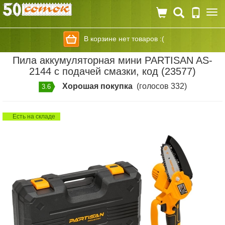
Togg
navi
В корзине нет товаров :(
Пила аккумуляторная мини PARTISAN AS-
2144 с подачей смазки, код (23577)
Хорошая покупка
(голосов 332)
3.6
Есть на складе