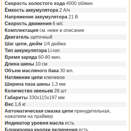
Скорость холостого хода
4000 об/мин
Ёмкость аккумулятора
2 А/ч
Напряжение аккумулятора
21 B
Скорость движения
6 м/с
Комплектация
см. ниже в описании
Двигатель
щеточный
Шаг цепи, дюйм
1/4 дюйма
Тип аккумулятора
Li-ion
Время заряда
60-80 мин.
Длина шины
10 см
Объем масляного бака
30 мл.
Натяжение цепи
ключевое
Ширина паза шины
1,3 мм
Количество звеньев
28 шт
Габариты
330х115х197 мм
Вес
1,6 кг
Автоматическая смазка цепи
принудительная,
нажатием на праймер
Индикатор уровня масла
есть
Блокировка кнопки включения
есть