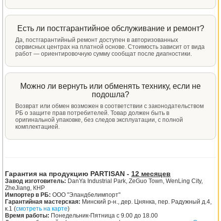
Есть ли постгарантийное обслуживание и ремонт?
Да, постгарантийный ремонт доступен в авторизованных
сервисных центрах на платной основе. Стоимость зависит от вида
работ — ориентировочную сумму сообщат после диагностики.
Можно ли вернуть или обменять технику, если не
подошла?
Возврат или обмен возможен в соответствии с законодательством
РБ о защите прав потребителей. Товар должен быть в
оригинальной упаковке, без следов эксплуатации, с полной
комплектацией.
Гарантия на продукцию PARTISAN -
12 месяцев
Завод изготовитель:
DanYa Industrial Park, ZeGuo Town, WenLing City,
ZheJiang, КНР
Импортер в РБ:
ООО "Эландбелимпорт"
Гарантийная мастерская:
Минский р-н., дер. Цнянка, пер. Радужный д.4,
к.1 (
смотреть на карте
)
Время работы:
Понедельник-Пятница с 9.00 до 18.00