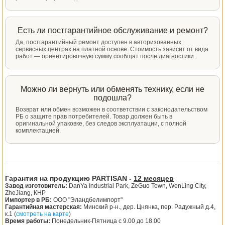
Есть ли постгарантийное обслуживание и ремонт?
Да, постгарантийный ремонт доступен в авторизованных
сервисных центрах на платной основе. Стоимость зависит от вида
работ — ориентировочную сумму сообщат после диагностики.
Можно ли вернуть или обменять технику, если не
подошла?
Возврат или обмен возможен в соответствии с законодательством
РБ о защите прав потребителей. Товар должен быть в
оригинальной упаковке, без следов эксплуатации, с полной
комплектацией.
Гарантия на продукцию PARTISAN -
12 месяцев
Завод изготовитель:
DanYa Industrial Park, ZeGuo Town, WenLing City,
ZheJiang, КНР
Импортер в РБ:
ООО "Эландбелимпорт"
Гарантийная мастерская:
Минский р-н., дер. Цнянка, пер. Радужный д.4,
к.1 (
смотреть на карте
)
Время работы:
Понедельник-Пятница с 9.00 до 18.00