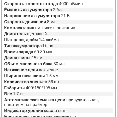
Скорость холостого хода
4000 об/мин
Ёмкость аккумулятора
2 А/ч
Напряжение аккумулятора
21 B
Скорость движения
8 м/с
Комплектация
см. ниже в описании
Двигатель
щеточный
Шаг цепи, дюйм
1/4 дюйма
Тип аккумулятора
Li-ion
Время заряда
60-80 мин.
Длина шины
15 см
Объем масляного бака
30 мл.
Натяжение цепи
ключевое
Ширина паза шины
1,3 мм
Количество звеньев
36 шт
Габариты
400*150*195 мм
Вес
1,7 кг
Автоматическая смазка цепи
принудительная,
нажатием на праймер
Индикатор уровня масла
есть
Блокировка кнопки включения
есть