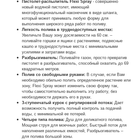
Пистолет-распылитель Flexi Spray
- совершенно
новый водяной пистолет, имеющий
многофункциональный наконечник в виде шланга,
который может принимать любую форму для
выполнения широкого ряда работ по поливу.
Легкость полива в труднодоступных местах:
Увеличьте Вашу зону досягаемости на 60 см. –
поливайте горшки и ящики с растениями, подвесные
кашпо и труднодоступные места с минимальными
усилиями и затратами воды.
Разбрызгиватель:
Поливайте газон, просто превратив
пистолет в разбрызгиватель, способный охватить до 69
квадратных метров.
Полив со свободными руками:
В случае, если Вам
необходимо обильно полить определенное растение или
зону, Flexi Spray может изменить свою форму так,
чтобы самостоятельно выполнить эту работу, без
необходимости держать его в руках.
3-ступенчатый курок с регулировкой потока:
Дает
возможность получить полный контроль за подачей
воды, с минимальной ее потерей.
Четыре типа полива:
Душ для деликатного полива,
Мощная струя для моечных работ, Быстрый поток для
наполнения различных емкостей, Разбрызгиватель –
для полива большой зоны.