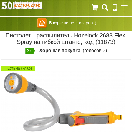
Togg
navi
В корзине нет товаров :(
Пистолет - распылитель Hozelock 2683 Flexi
Spray на гибкой штанге, код (11873)
Хорошая покупка
(голосов 3)
3.0
Есть на складе