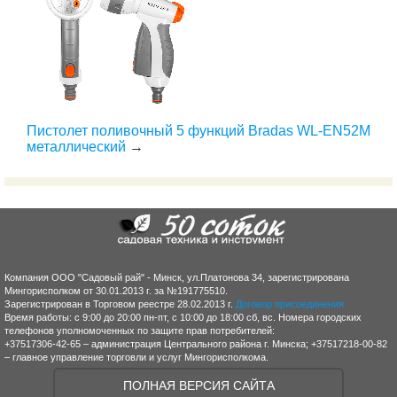
Пистолет поливочный 5 функций Bradas WL-EN52M
металлический
→
Компания ООО "Садовый рай" - Минск, ул.Платонова 34, зарегистрирована
Мингорисполком от 30.01.2013 г. за №191775510.
Зарегистрирован в Торговом реестре 28.02.2013 г.
Договор присоединения
Время работы: с 9:00 до 20:00 пн-пт, с 10:00 до 18:00 сб, вс. Номера городских
телефонов уполномоченных по защите прав потребителей:
+37517306-42-65 – администрация Центрального района г. Минска; +37517218-00-82
– главное управление торговли и услуг Мингорисполкома.
ПОЛНАЯ ВЕРСИЯ САЙТА