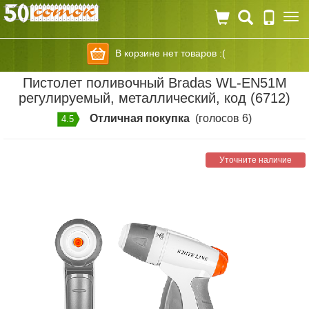
Togg
navi
В корзине нет товаров :(
Пистолет поливочный Bradas WL-EN51M
регулируемый, металлический, код (6712)
Отличная покупка
(голосов 6)
4.5
Уточните наличие