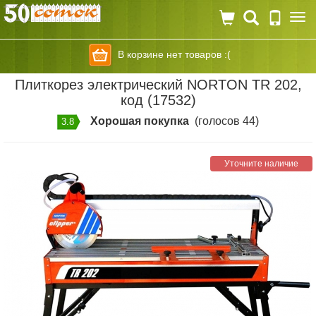
Togg
navi
В корзине нет товаров :(
Плиткорез электрический NORTON TR 202,
код (17532)
Хорошая покупка
(голосов 44)
3.8
Уточните наличие