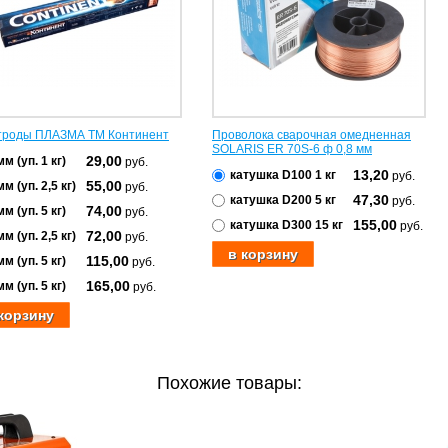
троды ПЛАЗМА ТМ Континент
Проволока сварочная омедненная
SOLARIS ER 70S-6 ф 0,8 мм
29,00
мм (уп. 1 кг)
руб.
13,20
катушка D100 1 кг
руб.
55,00
мм (уп. 2,5 кг)
руб.
47,30
катушка D200 5 кг
руб.
74,00
мм (уп. 5 кг)
руб.
155,00
катушка D300 15 кг
руб.
72,00
мм (уп. 2,5 кг)
руб.
115,00
мм (уп. 5 кг)
руб.
165,00
мм (уп. 5 кг)
руб.
Похожие товары: