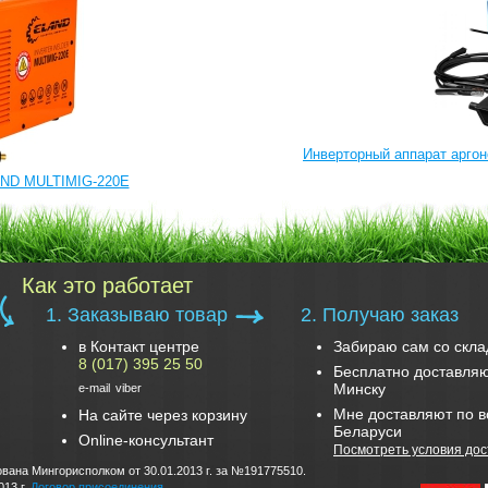
Инверторный аппарат арго
AND MULTIMIG-220E
Как это работает
1. Заказываю товар
2. Получаю заказ
в Контакт центре
Забираю сам со скла
8 (017) 395 25 50
Бесплатно доставляю
Минску
e-mail
viber
Мне доставляют по в
На сайте через корзину
Беларуси
Online-консультант
Посмотреть условия дос
вана Мингорисполком от 30.01.2013 г. за №191775510.
013 г.
Договор присоединения