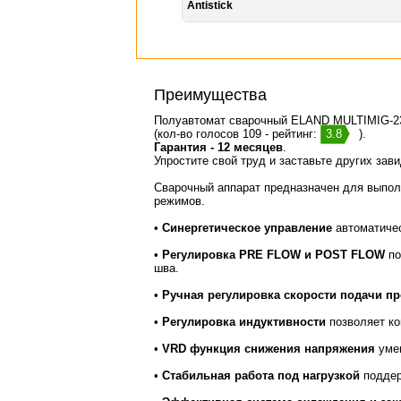
Antistick
Преимущества
Полуавтомат сварочный ELAND MULTIMIG-2
(кол-во голосов 109 - рейтинг:
3.8
).
Гарантия - 12 месяцев
.
Упростите свой труд и заставьте других зав
Сварочный аппарат предназначен для выполн
режимов.
•
Синергетическое управление
автоматичес
•
Регулировка PRE FLOW и POST FLOW
по
шва.
•
Ручная регулировка скорости подачи п
•
Регулировка индуктивности
позволяет ко
•
VRD функция снижения напряжения
умен
•
Стабильная работа под нагрузкой
поддер