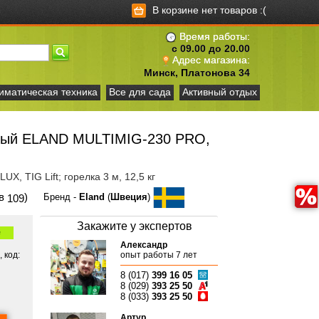
В корзине нет товаров :(
Время работы:
с 09.00 до 20.00
Адрес магазина:
Минск, Платонова 34
иматическая техника
Все для сада
Активный отдых
ный ELAND MULTIMIG-230 PRO,
X, TIG Lift; горелка 3 м, 12,5 кг
ов
)
Бренд -
Eland
(
Швеция
)
109
Закажите у экспертов
е
Александр
 код:
опыт работы 7 лет
8 (017)
399 16 05
8 (029)
393 25 50
8 (033)
393 25 50
Артур