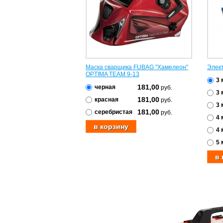
Маска сварщика FUBAG "Хамелеон"
Элек
OPTIMA TEAM 9-13
3 
181,00
черная
руб.
3 
181,00
красная
руб.
3 
181,00
серебристая
руб.
4 
4 
5 