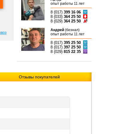
опыт работы 11 лет
8 (017)
399 16 06
8 (033)
364 25 50
8 (029)
364 25 50
Андрей
(безнал)
ывоз
опыт работы 11 лет
8 (017)
395 25 50
8 (017)
397 25 50
8 (029)
815 22 35
Отзывы покупателей