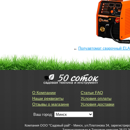
←
Полуавтомат сварочный EL
О Компании
Статьи FAQ
Наши реквизиты
Условия оплаты
Отзывы о магазине
Условия доставки
Ваш город:
Компания ООО "Садовый рай" - Минск, ул.Платонова 34, зарегистриро
Зарегистрирован в Торговом реестре 28.02.2