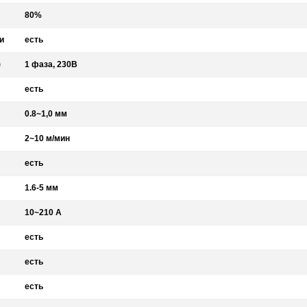
80%
и
есть
)
1 фаза, 230В
есть
0.8~1,0 мм
2~10 м/мин
есть
1.6-5 мм
10~210 A
есть
есть
есть