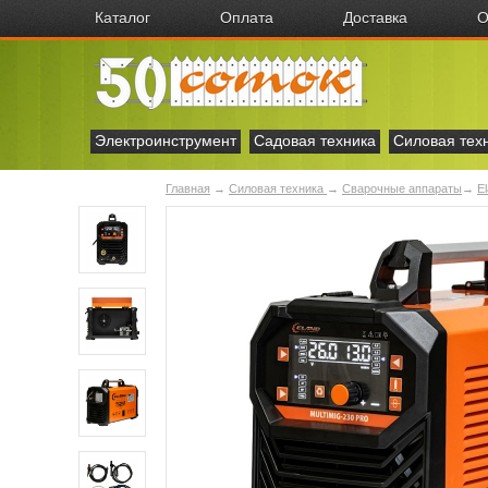
Каталог
Оплата
Доставка
О
Электроинструмент
Садовая техника
Силовая тех
Главная
→
Силовая техника
→
Сварочные аппараты
→
E