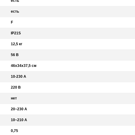
есть
есть
F
IP21S
12,5 кг
56 В
46x34x37,5 см
10-230 А
220 В
нет
20~230 A
10~210 A
0,75