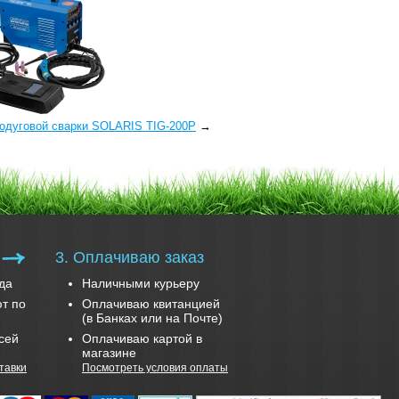
нодуговой сварки SOLARIS TIG-200P
→
3. Оплачиваю заказ
да
Наличными курьеру
т по
Оплачиваю квитанцией
(в Банках или на Почте)
сей
Оплачиваю картой в
магазине
тавки
Посмотреть условия оплаты