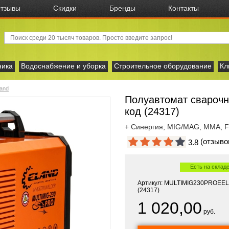
тзывы
Скидки
Бренды
Контакты
ника
Водоснабжение и уборка
Строительное оборудование
Кл
land
Полуавтомат свароч
код (24317)
+ Синергия; MIG/MAG, ММА, FLU
(отзыв
3.8
Есть на склад
Артикул: MULTIMIG230PROEEL,
(24317)
1 020,00
руб.