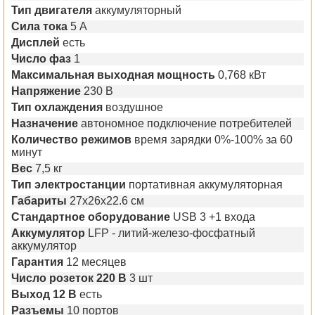
Тип двигателя
аккумуляторный
Сила тока
5 А
Дисплей
есть
Число фаз
1
Максимальная выходная мощность
0,768 кВт
Напряжение
230 В
Тип охлаждения
воздушное
Назначение
автономное подключение потребителей
Количество режимов
время зарядки 0%-100% за 60
минут
Вес
7,5 кг
Тип электростанции
портативная аккумуляторная
Габариты
27х26х22.6 см
Стандартное оборудование
USB 3 +1 входа
Аккумулятор
LFP - литий-железо-фосфатный
аккумулятор
Гарантия
12 месяцев
Число розеток 220 В
3 шт
Выход 12 В
есть
Разъемы
10 портов