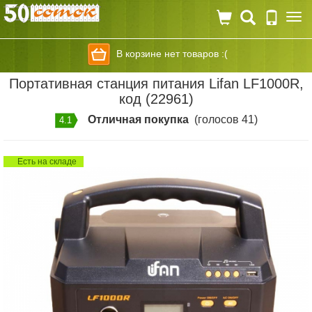
Togg
navi
В корзине нет товаров :(
Портативная станция питания Lifan LF1000R,
код (22961)
Отличная покупка
(голосов 41)
4.1
Есть на складе