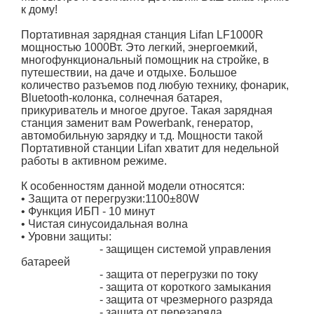
к дому!
Портативная зарядная станция Lifan LF1000R
мощностью 1000Вт. Это легкий, энергоемкий,
многофункциональный помощник на стройке, в
путешествии, на даче и отдыхе. Большое
количество разъемов под любую технику, фонарик,
Bluetooth-колонка, солнечная батарея,
прикуриватель и многое другое. Такая зарядная
станция заменит вам Powerbank, генератор,
автомобильную зарядку и т.д. Мощности такой
Портативной станции Lifan хватит для недельной
работы в активном режиме.
К особенностям данной модели относятся:
• Защита от перегрузки:1100±80W
• Функция ИБП - 10 минут
• Чистая синусоидальная волна
• Уровни защиты:
- защищен системой управления
батареей
- защита от перегрузки по току
- защита от короткого замыкания
- защита от чрезмерного разряда
- защита от перезаряда