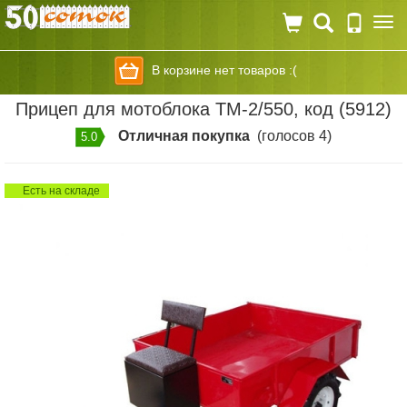
Togg
navi
В корзине нет товаров :(
Прицеп для мотоблока ТМ-2/550, код (5912)
Отличная покупка
(голосов 4)
5.0
Есть на складе