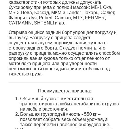
характеристики которых должны допускать
буксировку прицепа с полной массой: МБ-1 Ока,
МБ-3 Нева, Каскад, МКМ-3 Lander-Пахарь, Салют,
Фаворит, Луч, Pubert, Caiman, МТЗ, FERMER,
CATMANN, SHTENLI и др.
Открывающийся задний борт упрощает погрузку и
выгрузку. Разгрузку с прицепа следует
осуществлять путем опрокидывания кузова в
сторону заднего борта. Следует помнить, что
разгрузку с прицепа можно осуществлять способом
опрокидывания кузова только отцепленного от
мотоблока прицепа или при уверенности
невозможности опрокидывания мотоблока под
тяжестью груза.
Преимущества прицепа:
Объёмный кузов –
вместительная
транспортировка любых негабаритных грузов
на любые расстояния.
Большая грузоподъёмность
-
550 кг –
позволяет собрать весь объём урожая, а
также перевезти навесное оборудование.