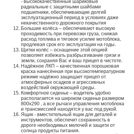
-
высококачественные шариковые
радиальные с защитными шайбами
подшипники, обеспечивающие долгий
эксплуатационный период в условиях даже
некачественного дорожного покрытия
Большие колёса –
обеспечивают высокую
проходимость при перевозки груза, снижая
расход топлива и тяговое усилие мотоблока,
продлевая срок его эксплуатации на годы.
Щитки колёс –
оснащение этой опцией
позволяет избежать разбрызгивание грязи и
земли, сохраняя Вас и ваш прицеп в чистоте.
Надёжное ЛКП –
качественная порошковая
краска нанесённая при высокотемпературном
режиме надёжно защищает прицеп от
атмосферных осадков и агрессивных
воздействий окружающей среды.
Комфортное сиденье –
водитель удобно
располагается на широком сиденье размером
800х290 , а все рычаги управления мотоблока
и трансмиссией находятся у вас под рукой.
Ящик -
вместительный ящик для деталей и
инструментов, обеспечит сохранность в
дороге необходимых мелочей и защити от
солнца продукты питания.