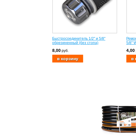
Быстросоединитель 1/2" и 5/8"
Ремон
обрезиненный (без стопа)
5/8" 
8,00
4,00
руб.