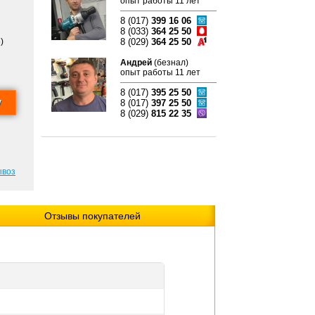
опыт работы 11 лет
8 (017)
399 16 06
8 (033)
364 25 50
)
8 (029)
364 25 50
Андрей
(безнал)
опыт работы 11 лет
8 (017)
395 25 50
8 (017)
397 25 50
8 (029)
815 22 35
ывоз
Отзывы покупателей