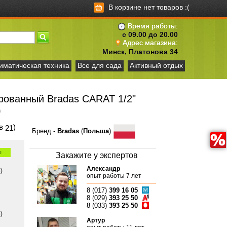
В корзине нет товаров :(
Время работы:
с 09.00 до 20.00
Адрес магазина:
Минск, Платонова 34
иматическая техника
Все для сада
Активный отдых
ованный Bradas CARAT 1/2"
)
ов
)
21
Бренд -
Bradas
(
Польша
)
е
Закажите у экспертов
Александр
)
опыт работы 7 лет
8 (017)
399 16 05
8 (029)
393 25 50
8 (033)
393 25 50
)
Артур