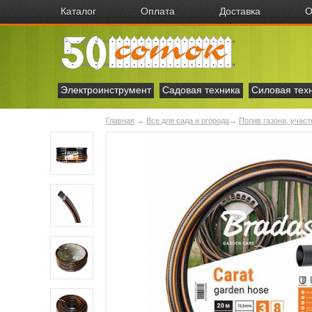
Каталог
Оплата
Доставка
О
Электроинструмент
Садовая техника
Силовая тех
Главная
→
Все для сада и огорода
→
Полив газона, учас