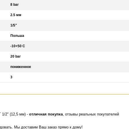
8 bar
2.5 мм
1/5"
Польша
-10+50 С
20 bar
пониженное
3
1/2" (12,5 мм) -
отличная покупка
, отзывы реальных покупателей
идовать. Мы доставим Ваш заказ прямо к дому!