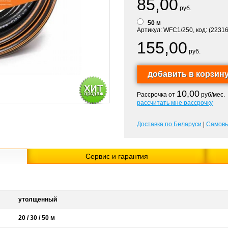
85,00
руб.
50 м
Артикул: WFC1/250, код: (22316
155,00
руб.
10,00
Рассрочка от
руб/мес.
рассчитать мне рассрочку
Доставка по Беларуси
|
Самов
Сервис и гарантия
утолщенный
20 / 30 / 50 м