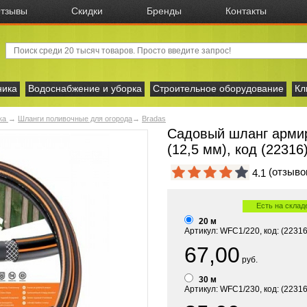
тзывы
Скидки
Бренды
Контакты
ника
Водоснабжение и уборка
Строительное оборудование
Кл
тка
→
Шланги поливочные для огорода
→
Bradas
Садовый шланг армир
(12,5 мм), код (22316
(отзыв
4.1
Есть на склад
20 м
Артикул: WFC1/220, код: (22316
67,00
руб.
30 м
Артикул: WFC1/230, код: (22316