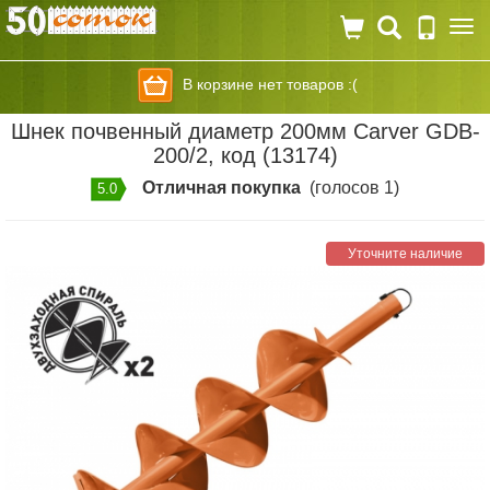
Togg
navi
В корзине нет товаров :(
Шнек почвенный диаметр 200мм Carver GDB-
200/2, код (13174)
Отличная покупка
(голосов 1)
5.0
Уточните наличие