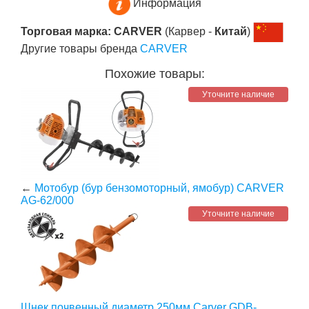
Информация
Торговая марка: CARVER
(Карвер -
Китай
)
Другие товары бренда
CARVER
Похожие товары:
Уточните наличие
←
Мотобур (бур бензомоторный, ямобур) CARVER
AG-62/000
Уточните наличие
Шнек почвенный диаметр 250мм Carver GDB-