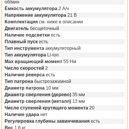
об/мин
Ёмкость аккумулятора
2 А/ч
Напряжение аккумулятора
21 В
Комплектация
см. ниже в описании
Двигатель
бесщеточный
Наличие подсветки
есть
Плавный пуск
есть
Тип инструмента
аккумуляторный
Тип аккумулятора
Li-ion
Max вращающий момент
55 Нм
Число скоростей
2
Наличие реверса
есть
Тип патрона
быстрозажимной
Диаметр патрона
10 мм
Диаметр сверления (дерево)
35 мм
Диаметр сверления (металл)
13 мм
Число ступеней крутящего момента
20
Наличие удара
нет
Регулировка глубины завинчивания
есть
Вес
1,6 кг