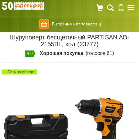
Togg
navi
В корзине нет товаров :(
Шуруповерт бесщеточный PARTISAN AD-
2155BL, код (23777)
Хорошая покупка
(голосов 61)
4.0
Есть на складе