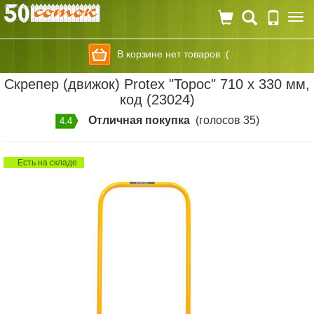
Togg
navi
В корзине нет товаров :(
Скрепер (движок) Protex "Торос" 710 х 330 мм,
код (23024)
Отличная покупка
(голосов 35)
4.4
Есть на складе