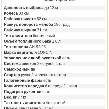
Дальность выброса
до 12 м
Колеса
33 см
Рабочая высота
52 см
Радиус поворота желоба
190 град
Рабочая ширина
71 см
Тип двигателя
бензиновый
Объем топливного бака
2,6 л
Тип топлива
АИ-92/95
Марка двигателя
LONCIN
Управление одной рукояткой
есть
Система шнеков
2х ступенчатая
Самоходный
да
Стартер
ручной и электростартер
Галогеновые фары
есть
Количество передач
6 вперед/ 2 назад
Подогрев рукоятки
есть
Вес, кг
77 кг
Тактность двигателя
4х тактный
Объем двигателя
253 см³