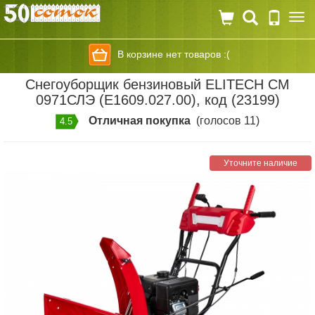
Togg
navi
В корзине нет товаров :(
Снегоуборщик бензиновый ELITECH СМ
0971СЛЭ (E1609.027.00), код (23199)
Отличная покупка
(голосов 11)
4.5
Уточните наличие