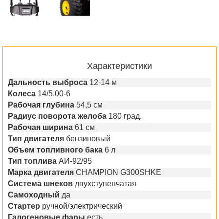
Характеристики
Дальность выброса
12-14 м
Колеса
14/5.00-6
Рабочая глубина
54,5 см
Радиус поворота желоба
180 град.
Рабочая ширина
61 см
Тип двигателя
бензиновый
Объем топливного бака
6 л
Тип топлива
АИ-92/95
Марка двигателя
CHAMPION G300SHKE
Система шнеков
двухступенчатая
Самоходный
да
Стартер
ручной/электрический
Галогеновые фары
есть