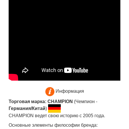
Информация
Торговая марка: CHAMPION
(Чемпион -
Германия/Китай
)
CHAMPION ведет свою историю с 2005 года.
Основные элементы философии бренда: