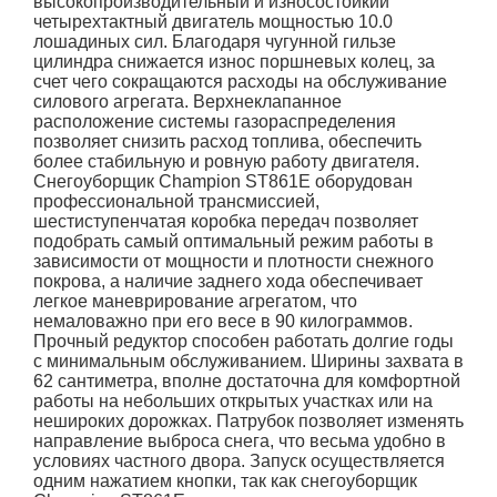
высокопроизводительный и износостойкий
четырехтактный двигатель мощностью 10.0
лошадиных сил. Благодаря чугунной гильзе
цилиндра снижается износ поршневых колец, за
счет чего сокращаются расходы на обслуживание
силового агрегата. Верхнеклапанное
расположение системы газораспределения
позволяет снизить расход топлива, обеспечить
более стабильную и ровную работу двигателя.
Снегоуборщик Champion
ST861E
оборудован
профессиональной трансмиссией,
шестиступенчатая коробка передач позволяет
подобрать самый оптимальный режим работы в
зависимости от мощности и плотности снежного
покрова, а наличие заднего хода обеспечивает
легкое маневрирование агрегатом, что
немаловажно при его весе в 90 килограммов.
Прочный редуктор способен работать долгие годы
с минимальным обслуживанием. Ширины захвата в
62 сантиметра, вполне достаточна для комфортной
работы на небольших открытых участках или на
нешироких дорожках. Патрубок позволяет изменять
направление выброса снега, что весьма удобно в
условиях частного двора. Запуск осуществляется
одним нажатием кнопки, так как снегоуборщик