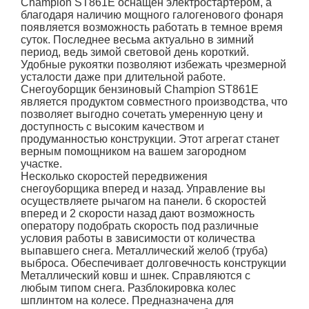
Champion
ST861E
оснащен электростартером, а
благодаря наличию мощного галогенового фонаря
появляется возможность работать в темное время
суток. Последнее весьма актуально в зимний
период, ведь зимой световой день короткий.
Удобные рукоятки позволяют избежать чрезмерной
усталости даже при длительной работе.
Снегоуборщик бензиновый Champion
ST861E
является продуктом совместного производства, что
позволяет выгодно сочетать умеренную цену и
доступность с высоким качеством и
продуманностью конструкции. Этот агрегат станет
верным помощником на вашем загородном
участке.
Несколько скоростей передвижения
снегоуборщика вперед и назад. Управление вы
осуществляете рычагом на панели. 6 скоростей
вперед и 2 скорости назад дают возможность
оператору подобрать скорость под различные
условия работы в зависимости от количества
выпавшего снега. Металлический желоб (труба)
выброса. Обеспечивает долговечность конструкции
Металлический ковш и шнек. Справляются с
любым типом снега. Разблокировка колес
шплинтом на колесе. Предназначена для