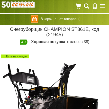
Togg
navi
В корзине нет товаров :(
Снегоуборщик CHAMPION ST861E, код
(21945)
Хорошая покупка
(голосов 38)
4.0
Есть на складе