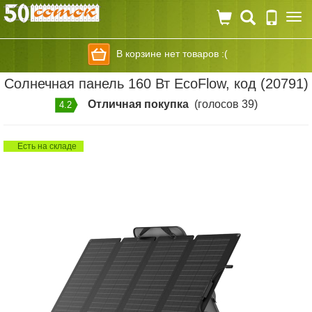
Togg
navi
В корзине нет товаров :(
Солнечная панель 160 Вт EcoFlow, код (20791)
Отличная покупка
(голосов 39)
4.2
Есть на складе