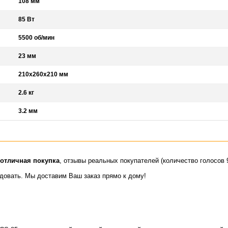
108 мм
85 Вт
5500 об/мин
23 мм
210x260x210 мм
2.6 кг
3.2 мм
отличная покупка
, отзывы реальных покупателей (количество голосов 9
идовать. Мы доставим Ваш заказ прямо к дому!