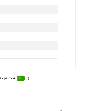
 - рейтинг:
4.6
).