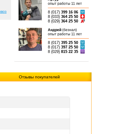
опыт работы 11 лет
ывоз
8 (017)
399 16 06
8 (033)
364 25 50
8 (029)
364 25 50
Андрей
(безнал)
опыт работы 11 лет
8 (017)
395 25 50
8 (017)
397 25 50
8 (029)
815 22 35
Отзывы покупателей