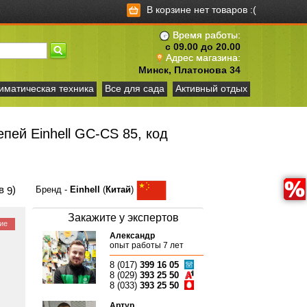
В корзине нет товаров :(
Время работы:
с 09.00 до 20.00
Адрес магазина:
Минск, Платонова 34
иматическая техника
Все для сада
Активный отдых
епей Einhell GC-CS 85, код
ов
)
Бренд -
Einhell
(
Китай
)
9
Закажите у экспертов
ие
Александр
опыт работы 7 лет
8 (017)
399 16 05
8 (029)
393 25 50
8 (033)
393 25 50
Артур