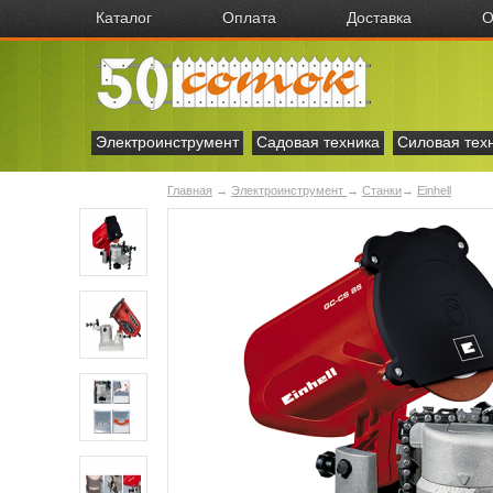
Каталог
Оплата
Доставка
О
Электроинструмент
Садовая техника
Силовая тех
Главная
→
Электроинструмент
→
Станки
→
Einhell