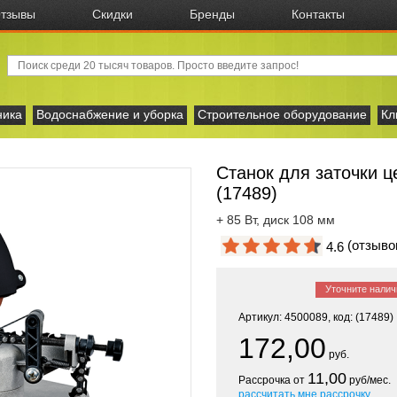
тзывы
Скидки
Бренды
Контакты
ника
Водоснабжение и уборка
Строительное оборудование
Кл
Станок для заточки ц
(17489)
+ 85 Вт, диск 108 мм
(отзыв
4.6
Уточните налич
Артикул: 4500089, код: (17489)
172,00
руб.
11,00
Рассрочка от
руб/мес.
рассчитать мне рассрочку