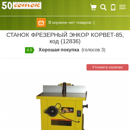
Togg
navi
В корзине нет товаров :(
СТАНОК ФРЕЗЕРНЫЙ ЭНКОР КОРВЕТ-85,
код (12836)
Хорошая покупка
(голосов 3)
4.0
Уточните наличие