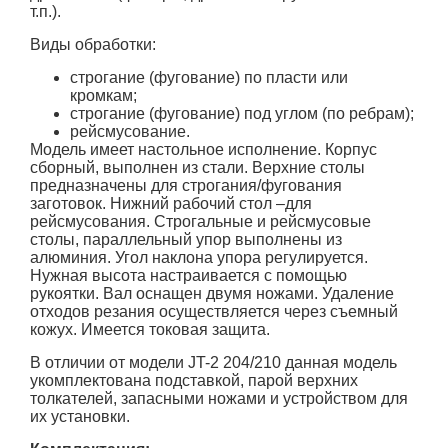
т.п.).
Виды обработки:
строгание (фугование) по пласти или
кромкам;
строгание (фугование) под углом (по ребрам);
рейсмусование.
Модель имеет настольное исполнение. Корпус
сборный, выполнен из стали. Верхние столы
предназначены для строгания/фугования
заготовок. Нижний рабочий стол –для
рейсмусования. Строгальные и рейсмусовые
столы, параллельный упор выполнены из
алюминия. Угол наклона упора регулируется.
Нужная высота настраивается с помощью
рукоятки. Вал оснащен двумя ножами. Удаление
отходов резания осуществляется через съемный
кожух. Имеется токовая защита.
В отличии от модели JT-2 204/210 данная модель
укомплектована подставкой, парой верхних
толкателей, запасными ножами и устройством для
их установки.