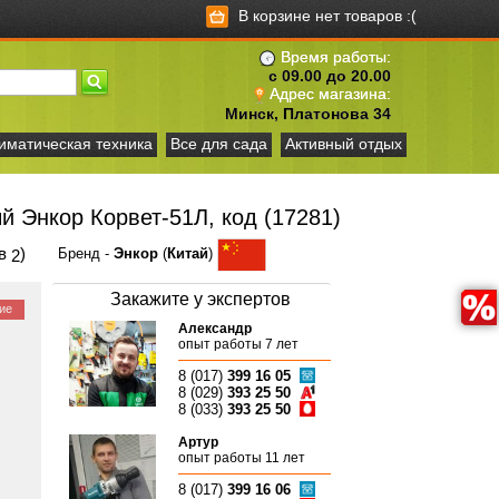
В корзине нет товаров :(
Время работы:
с 09.00 до 20.00
Адрес магазина:
Минск, Платонова 34
иматическая техника
Все для сада
Активный отдых
 Энкор Корвет-51Л, код (17281)
ов
)
Бренд -
Энкор
(
Китай
)
2
Закажите у экспертов
ие
Александр
опыт работы 7 лет
8 (017)
399 16 05
8 (029)
393 25 50
8 (033)
393 25 50
Артур
опыт работы 11 лет
8 (017)
399 16 06