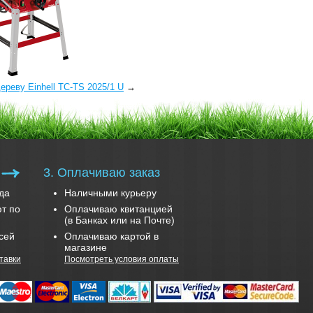
ереву Einhell TC-TS 2025/1 U
→
3. Оплачиваю заказ
да
Наличными курьеру
т по
Оплачиваю квитанцией
(в Банках или на Почте)
сей
Оплачиваю картой в
магазине
тавки
Посмотреть условия оплаты