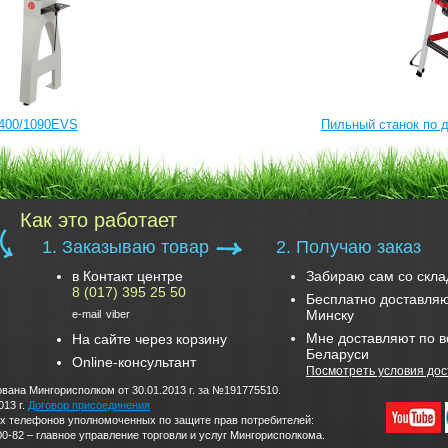
400/1090EVS
Пильный станок по д
Как это работает
1. Заказываю товар
2. Получаю заказ
в Контакт центре
Забираю сам со скла
8 (017) 395 25 50
Бесплатно доставляю
Минску
e-mail
viber
Мне доставляют по в
На сайте через корзину
Беларуси
Online-консультант
Посмотреть условия дос
вана Мингорисполком от 30.01.2013 г. за №191775510.
013 г.
Договор присоединения
дских телефонов уполномоченных по защите прав потребителей:
0-82 – главное управление торговли и услуг Мингорисполкома.