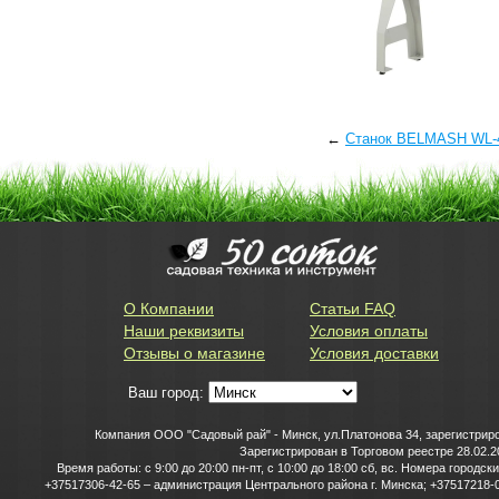
←
Станок BELMASH WL-
О Компании
Статьи FAQ
Наши реквизиты
Условия оплаты
Отзывы о магазине
Условия доставки
Ваш город:
Компания ООО "Садовый рай" - Минск, ул.Платонова 34, зарегистриро
Зарегистрирован в Торговом реестре 28.02.2
Время работы: с 9:00 до 20:00 пн-пт, с 10:00 до 18:00 сб, вс. Номера горо
+37517306-42-65 – администрация Центрального района г. Минска; +37517218-0