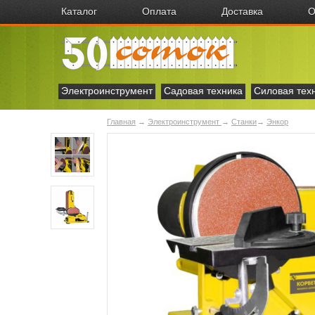
Каталог
Оплата
Доставка
О
Электроинструмент
Садовая техника
Силовая тех
Главная
→
Электроинструмент
→
Станки
→
Энкор