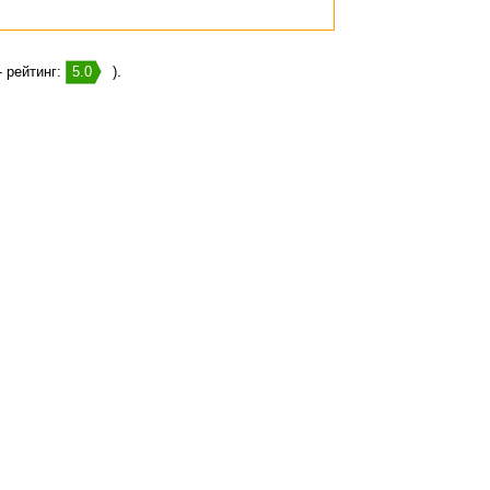
- рейтинг:
5.0
).