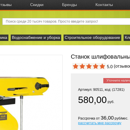
тзывы
Скидки
Бренды
Контакты
ника
Водоснабжение и уборка
Строительное оборудование
Кл
Станок шлифовальный
(отзыв
5.0
Уточните налич
Артикул: 90511, код: (17281)
580,00
руб.
36,00
Рассрочка от
руб/мес.
рассчитать мне рассрочку