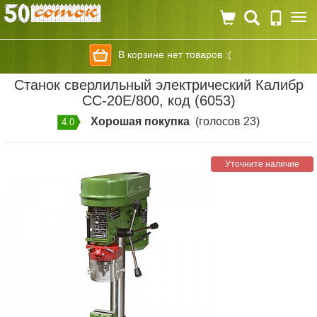
Togg
navi
В корзине нет товаров :(
Станок сверлильный электрический Калибр
СС-20E/800, код (6053)
Хорошая покупка
(голосов 23)
4.0
Уточните наличие