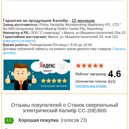
Гарантия на продукцию Калибр -
12 месяцев
Завод изготовитель:
Phina Yantalida Woodworking Maphinery PO., LTD."
No 668 Gongshang Street Muping District Yantai Pity, Shandong
Импортер в РБ:
ООО "Станкоград", г.Минск, ул.Машиностроителей 29а-23
Гарантийная мастерская:
Минск, ул. Машиностроителей 29, пом 102
(
смотреть на карте
)
Время работы:
Понедельник-Пятница с 9.00 до 18.00
Договор публичной оферты на ремонт и/или диагностику товаров.
Скачать
договор
Отзывы покупателей о Станок сверлильный
электрический Калибр СС-20E/800
Хорошая покупка
(голосов 23)
4.0