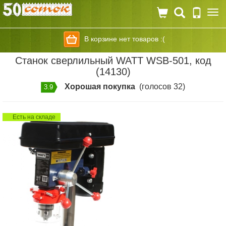
Togg
navi
В корзине нет товаров :(
Станок сверлильный WATT WSB-501, код
(14130)
Хорошая покупка
(голосов 32)
3.9
Есть на складе