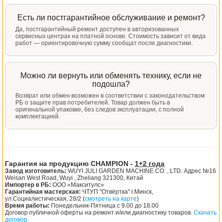
Есть ли постгарантийное обслуживание и ремонт?
Да, постгарантийный ремонт доступен в авторизованных
сервисных центрах на платной основе. Стоимость зависит от вида
работ — ориентировочную сумму сообщат после диагностики.
Можно ли вернуть или обменять технику, если не
подошла?
Возврат или обмен возможен в соответствии с законодательством
РБ о защите прав потребителей. Товар должен быть в
оригинальной упаковке, без следов эксплуатации, с полной
комплектацией.
Гарантия на продукцию CHAMPION -
1+2 года
Завод изготовитель:
WUYI JULI GARDEN MACHINE CO. , LTD. Адрес №16
Weisan West Road, Wuyi , Zheliang 321300, Китай
Импортер в РБ:
ООО «Макситулс»
Гарантийная мастерская:
ЧТУП "Отвёртка" г.Минск,
ул.Социалистическая, 28/2 (
смотреть на карте
)
Время работы:
Понедельник-Пятница с 9.00 до 18.00
Договор публичной оферты на ремонт и/или диагностику товаров.
Скачать
договор