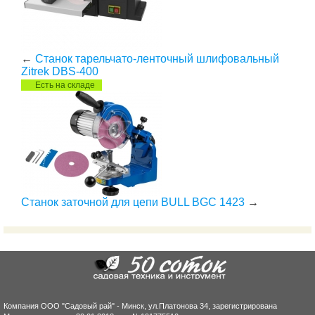
←
Станок тарельчато-ленточный шлифовальный
Zitrek DBS-400
Есть на складе
Станок заточной для цепи BULL BGC 1423
→
Компания ООО "Садовый рай" - Минск, ул.Платонова 34, зарегистрирована