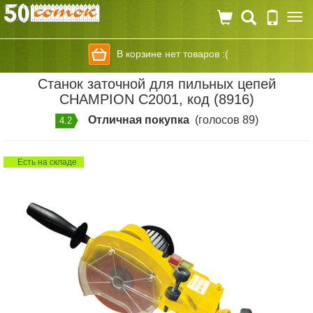
Togg
navi
В корзине нет товаров :(
Станок заточной для пильных цепей
CHAMPION C2001, код (8916)
Отличная покупка
(голосов 89)
4.2
Есть на складе