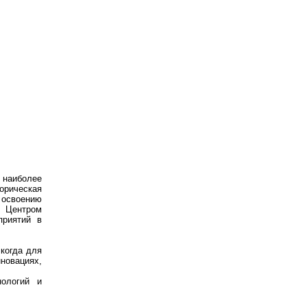
 наиболее
орическая
 освоению
и Центром
приятий в
 когда для
новациях,
нологий и