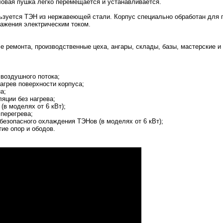
ловая пушка легко перемещается и устанавливается.
льзуется ТЭН из нержавеющей стали. Корпус специально обработан для
ражения электрическим током.
 ремонта, производственные цеха, ангары, склады, базы, мастерские и
воздушного потока;
агрев поверхности корпуса;
а;
яции без нагрева;
в моделях от 6 кВт);
перегрева;
езопасного охлаждения ТЭНов (в моделях от 6 кВт);
ие опор и ободов.