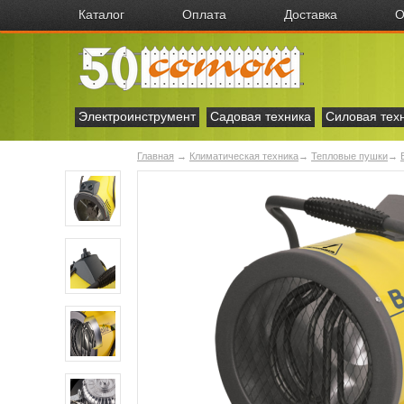
Каталог
Оплата
Доставка
О
Электроинструмент
Садовая техника
Силовая тех
Главная
→
Климатическая техника
→
Тепловые пушки
→