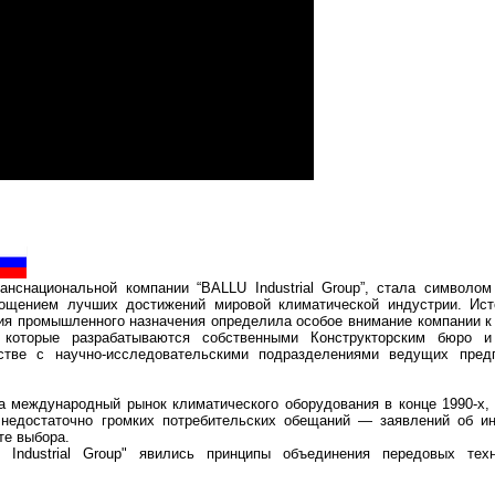
нснациональной компании “BALLU Industrial Group”, стала символом
лощением лучших достижений мировой климатической индустрии. Ист
ия промышленного назначения определила особое внимание компании к
, которые разрабатываются собственными Конструкторским бюро 
естве с научно-исследовательскими подразделениями ведущих пред
на международный рынок климатического оборудования в конце 1990-х,
недостаточно громких потребительских обещаний — заявлений об ин
оте выбора.
 Industrial Group" явились принципы объединения передовых тех