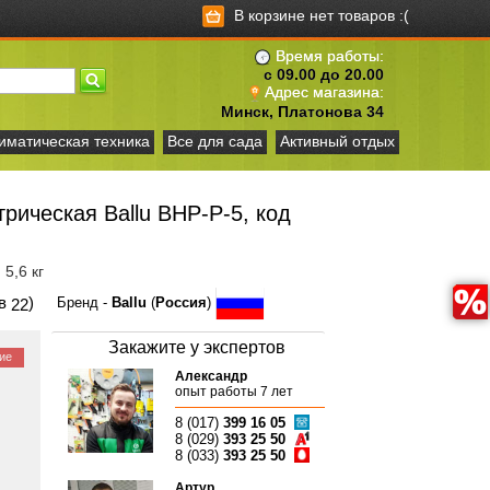
В корзине нет товаров :(
Время работы:
с 09.00 до 20.00
Адрес магазина:
Минск, Платонова 34
иматическая техника
Все для сада
Активный отдых
рическая Ballu BHP-P-5, код
 5,6 кг
ов
)
Бренд -
Ballu
(
Россия
)
22
Закажите у экспертов
ие
Александр
опыт работы 7 лет
8 (017)
399 16 05
8 (029)
393 25 50
8 (033)
393 25 50
Артур