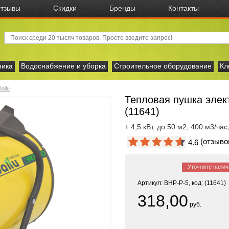
тзывы
Скидки
Бренды
Контакты
ника
Водоснабжение и уборка
Строительное оборудование
Кл
Ballu
Тепловая пушка элект
(11641)
+ 4,5 кВт, до 50 м2, 400 м3/час,
(отзыв
4.6
Уточните налич
Артикул: BHP-P-5, код: (11641)
318,00
руб.