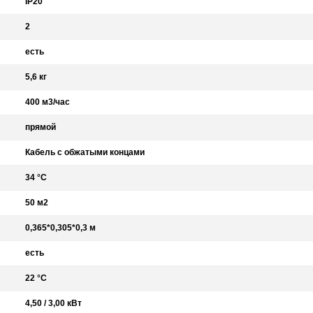
IP20
2
есть
5,6 кг
400 м3/час
прямой
Кабель с обжатыми концами
34 °С
50 м2
0,365*0,305*0,3 м
есть
22 °С
4,50 / 3,00 кВт