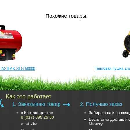
Похожие товары:
Тепловая пушка эле
й ASILAK SLG-50000
Как это работает
1. Заказываю товар
2. Получаю заказ
в Контакт центре
Забираю сам со скла
8 (017) 395 25 50
Бесплатно доставляю
Минску
e-mail
viber