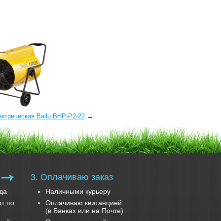
ктрическая Ballu BHP-P2-22
→
3. Оплачиваю заказ
да
Наличными курьеру
т по
Оплачиваю квитанцией
(в Банках или на Почте)