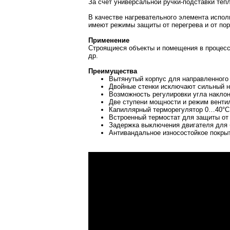
За счет универсальной ручки-подставки теп
В качестве нагревательного элемента испо
имеют режимы защиты от перегрева и от по
Применение
Строящиеся объекты и помещения в процессе
др.
Преимущества
Вытянутый корпус для направленного 
Двойные стенки исключают сильный н
Возможность регулировки угла наклон
Две ступени мощности и режим вентил
Капиллярный терморегулятор 0…40°C (
Встроенный термостат для защиты от 
Задержка выключения двигателя для б
Антивандальное износостойкое покрыт