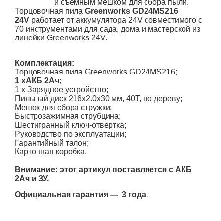
и съемным мешком для сбора пыли.
Торцовочная пила
Greenworks GD24MS216
24V
работает от аккумулятора 24V совместимого c
70 инструментами для сада, дома и мастерской из
линейки Greenworks 24V.
Комплектация:
Торцовочная пила Greenworks GD24MS216;
1 хАКБ 2Ач;
1 х Зарядное устройство;
Пильный диск 216х2.0х30 мм, 40Т, по дереву;
Мешок для сбора стружки;
Быстрозажимная струбцина;
Шестигранный ключ-отвертка;
Руководство по эксплуатации;
Гарантийный талон;
Картонная коробка.
Внимание: этот артикул поставляется с АКБ
2Ач и ЗУ.
Официальная гарантия — 3 года.