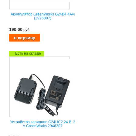
Аккумулятор GreenWorks G24B4 4А/ч
(2926807)
190,00
руб.
Есть на складе
Устройство зарядное G24UC2 24 В, 2
А GreenWorks 2946207