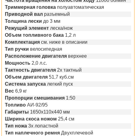
Частота вращения на холостом ходу
11000 об/мин
Триммерная головка
полуавтоматическая
Приводной вал
разъемный
Толщина лески
до 3 мм
Режущий элемент
леска/нож
Объем топливного бака
1,2 л
Комплектация
см. ниже в описании
Тип ручки
велосипедная
Расположение двигателя
верхнее
Мощность
2,0 л.c.
Тактность двигателя
2х тактный
Объем двигателя
51,7 куб.см
Система запуска
легкий пуск
Вес
6,9 кг
Пропорции смешивания
1:50
Топливо
АИ-92/95
Габариты
1650x110x440 мм
Ширина скоса ножом
25,4 см
Тип ножа
3х лопастной
Тип наплечного ремня
Двухплечевой