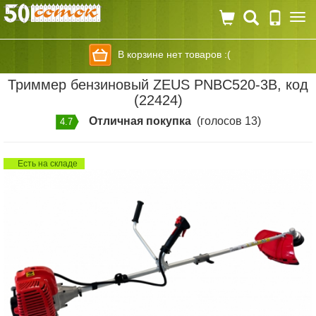
Togg
navi
В корзине нет товаров :(
Триммер бензиновый ZEUS PNBC520-3B, код
(22424)
Отличная покупка
(голосов 13)
4.7
Есть на складе