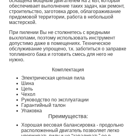
оснащена мощным двигателем на 2 кВт, который
обеспечивает выполнение таких задач, как ремонт,
строительство, заготовка дров, облагораживание
придомовой территории, работа в небольшой
мастерской.
При пилении Вы не столкнетесь с вредными
выхлопами, поэтому использовать инструмент
допустимо даже в помещениях. Техническое
обслуживание упрощено, т.к. заботиться о заправке
топливного бака и готовить смесь для него не
нужно.
Комплектация
Электрическая цепная пила
Шина
Цепь
Чехол
Руководство по эксплуатации
Гарантийный талон
Упаковка
Преимущества:
Хорошая весовая балансировка - продольно
расположенный двигатель позволяет легко
удерживать пилу и не “заваливать” ее в