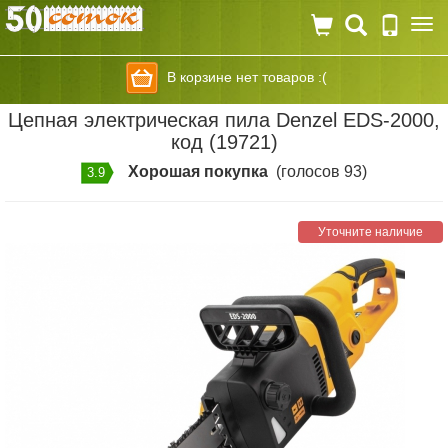
Togg
navi
В корзине нет товаров :(
Цепная электрическая пила Denzel EDS-2000,
код (19721)
Хорошая покупка
(голосов 93)
3.9
Уточните наличие