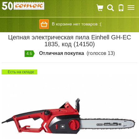
Togg
navi
В корзине нет товаров :(
Цепная электрическая пила Einhell GH-EC
1835, код (14150)
Отличная покупка
(голосов 13)
4.6
Есть на складе