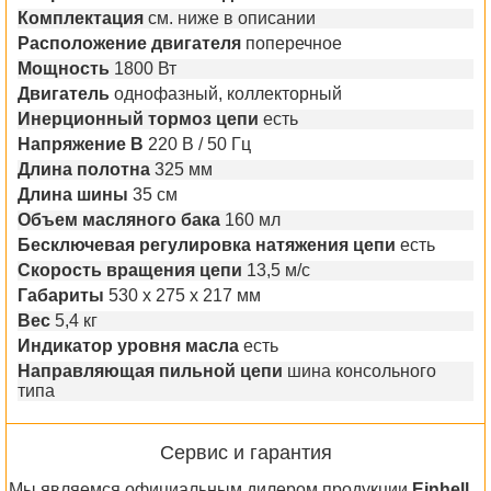
Комплектация
см. ниже в описании
Расположение двигателя
поперечное
Мощность
1800 Вт
Двигатель
однофазный, коллекторный
Инерционный тормоз цепи
есть
Напряжение В
220 В / 50 Гц
Длина полотна
325 мм
Длина шины
35 см
Объем масляного бака
160 мл
Бесключевая регулировка натяжения цепи
есть
Скорость вращения цепи
13,5 м/с
Габариты
530 x 275 x 217 мм
Вес
5,4 кг
Индикатор уровня масла
есть
Направляющая пильной цепи
шина консольного
типа
Сервис и гарантия
Мы являемся официальным дилером продукции
Einhell